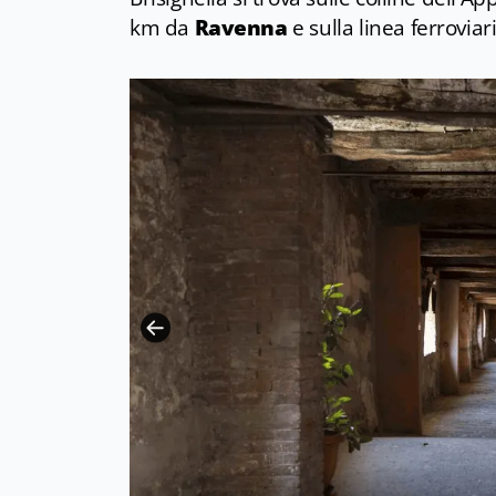
km da
Ravenna
e sulla linea ferroviar
CC