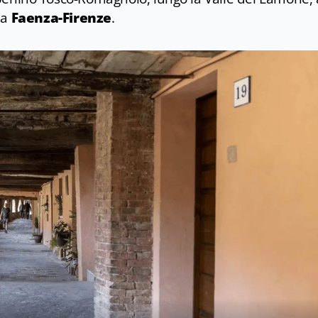
ia
Faenza-Firenze
.