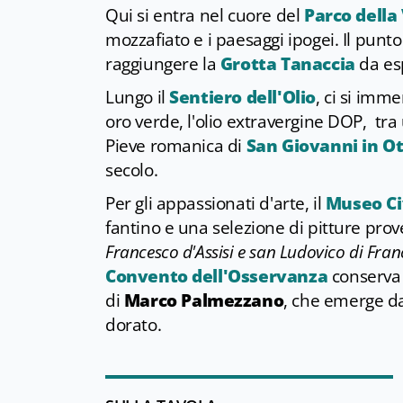
Qui si entra nel cuore del
Parco dell
mozzafiato e i paesaggi ipogei. Il punto
raggiungere la
Grotta Tanaccia
da esp
Lungo il
Sentiero dell'Olio
, ci si imm
oro verde, l'olio extravergine DOP, tra u
Pieve romanica di
San Giovanni in O
secolo.
Per gli appassionati d'arte, il
Museo Ci
fantino e una selezione di pitture proven
Francesco d'Assisi e san Ludovico di Fran
Convento dell'Osservanza
conserv
di
Marco Palmezzano
, che emerge da
dorato.