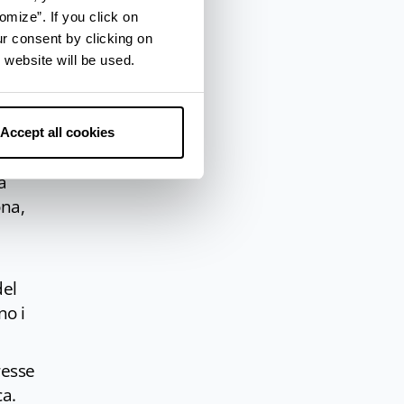
omize”. If you click on
ur consent by clicking on
 website will be used.
Accept all cookies
a
ona,
del
no i
resse
ca.