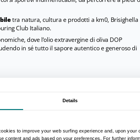
bile
tra natura, cultura e prodotti a km0, Brisighella
uring Club Italiano.
nomiche, dove l’olio extravergine di oliva DOP
hiudendo in sé tutto il sapore autentico e generoso di
 in ogni momento dell'anno l'occasione di visitare
Details
he la celebrano seguono il ritmo delle stagioni: da
, all'autunno, per osservare da vicino la raccolta dell
cookies to improve your web surfing experience and, upon your 
gersi in un calendario ricco di escursioni nella nat
ise content and ads based on your preferences. For further infor