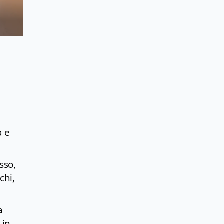
a e
sso,
chi,
a
 in