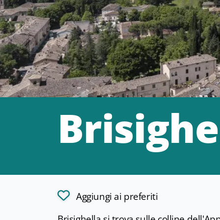
Brisighe
Aggiungi ai preferiti
Brisighella si trova sulle colline dell