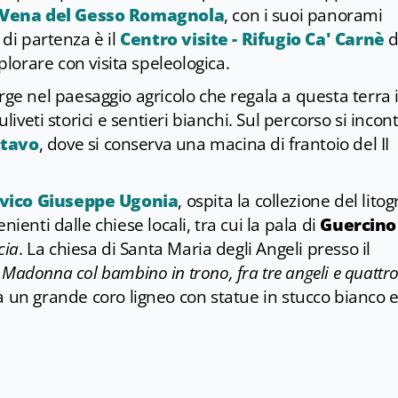
a Vena del Gesso Romagnola
, con i suoi panorami
 di partenza è il
Centro visite - Rifugio Ca' Carnè
d
lorare con visita speleologica.
erge nel paesaggio agricolo che regala a questa terra i
liveti storici e sentieri bianchi. Sul percorso si incont
ttavo
, dove si conserva una macina di frantoio del II
vico Giuseppe Ugonia
, ospita la collezione del litog
ienti dalle chiese locali, tra cui la pala di
Guercin
cia
. La chiesa di Santa Maria degli Angeli presso il
a
Madonna col bambino in trono, fra tre angeli e quattro
 un grande coro ligneo con statue in stucco bianco 