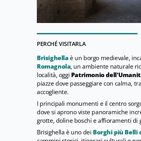
PERCHÉ VISITARLA
Brisighella
è un borgo medievale, inca
Romagnola
, un ambiente naturale ric
località, oggi
Patrimonio dell'Umani
piazze dove passeggiare con calma, tra 
accogliente.
I principali monumenti e il centro sorgo
dove si aprono viste panoramiche incredi
grotte, doline boschi e affioramenti di 
Brisighella è uno dei
Borghi più Belli 
cammini storici, itinerari culturali e pe