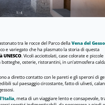
1
4
/
stonato tra le rocce del Parco della
Vena del Gesso
co e variegato che ha plasmato la storia di questa
tà UNESCO
. Vicoli acciottolati, case colorate e piccole
botteghe, osterie, ristorantini, in un'atmosfera cald
no a diretto contatto con le pareti e gli speroni di ge
bili sul paesaggio circostante, fatto di uliveti, calan
gessosi.
d'Italia
, meta di un viaggiare lento e consapevole, tr
rcorsi sportivi indimenticabili, da percorrere a piedi o