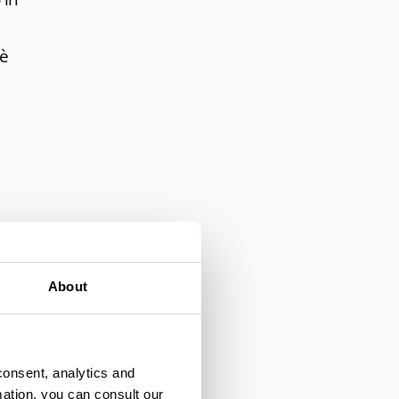
 è
About
e
consent, analytics and
ura,
mation, you can consult our