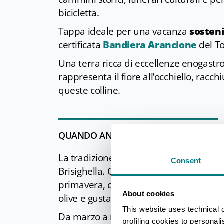
bicicletta.
Tappa ideale per una vacanza
sosteni
certificata
Bandiera Arancione
del To
Una terra ricca di eccellenze enogastro
rappresenta il fiore all’occhiello, racc
queste colline.
QUANDO ANDARCI E COSA VEDERE
La tradizione gastronomica locale offre
Consent
Brisighella. Qui la cucina e gli eventi c
primavera, con le primizie della collina
About cookies
olive e gustare l'olio nuovo.
This website uses technical 
Da marzo a novembre, è possibile immer
profiling cookies to personal