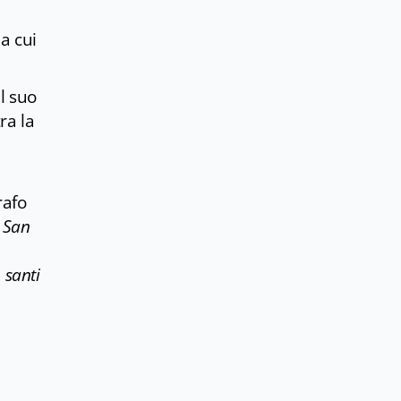
a cui
l suo
ra la
rafo
o
San
 santi
e