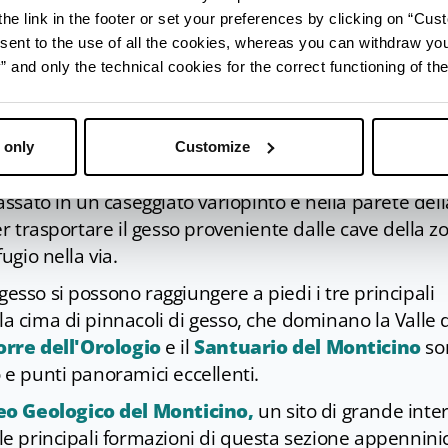
ose. Un'opportunità perfetta per esplorare i tesori
he link in the footer or set your preferences by clicking on “Cust
e rendono unica questa terra.
sent to the use of all the cookies, whereas you can withdraw yo
and only the technical cookies for the correct functioning of the
 only
Customize
ulla quale si affaccia la storica
Via degli Asini
, un
sato in un caseggiato variopinto e nella parete dell
per trasportare il gesso proveniente dalle cave della z
ugio nella via.
gesso si possono raggiungere a piedi i tre principali
la cima di pinnacoli di gesso, che dominano la Valle 
orre dell'Orologio
e il
Santuario del Monticino
so
o e punti panoramici eccellenti.
o Geologico del Monticino,
un sito di grande inte
 le principali formazioni di questa sezione appennini