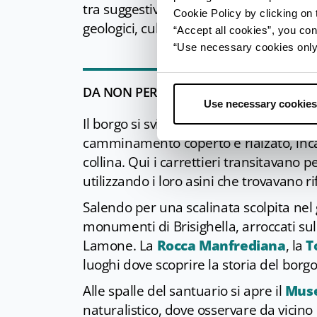
tra suggestivi sentieri e grotte misteri
Cookie Policy by clicking on t
geologici, culturali e paesaggistici ch
“Accept all cookies”, you con
“Use necessary cookies only” 
DA NON PERDERE
Use necessary cookies
Il borgo si sviluppa da Piazza Marconi, s
camminamento coperto e rialzato, incas
collina. Qui i carrettieri transitavano 
utilizzando i loro asini che trovavano rif
Salendo per una scalinata scolpita nel 
monumenti di Brisighella, arroccati sul
Lamone. La
Rocca Manfrediana
, la
T
luoghi dove scoprire la storia del borg
Alle spalle del santuario si apre il
Muse
naturalistico, dove osservare da vicino