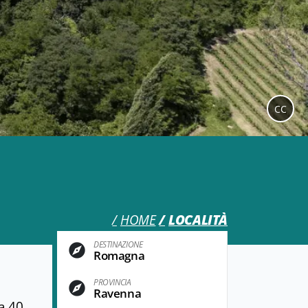
CC
HOME
LOCALITÀ
DESTINAZIONE
Romagna
PROVINCIA
Ravenna
a 40