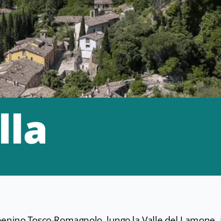
lla
'Appenino Tosco-Romagnolo, lungo la Valle del Lamone, 