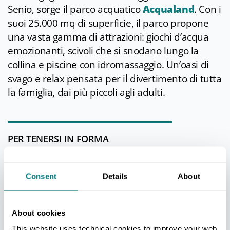
Senio, sorge il parco acquatico
Acqualand
. Con i
suoi 25.000 mq di superficie, il parco propone
una vasta gamma di attrazioni: giochi d’acqua
emozionanti, scivoli che si snodano lungo la
collina e piscine con idromassaggio. Un’oasi di
svago e relax pensata per il divertimento di tutta
la famiglia, dai più piccoli agli adulti.
PER TENERSI IN FORMA
Nei parchi di Riolo Terme, durante la stagione
termale, si svolgono numerose attività all'aria
Consent
Details
About
aperta: passeggiate, corsi di ginnastica e
camminate metaboliche per rigenerarsi e
About cookies
tenersi in forma.
This website uses technical cookies to improve your web