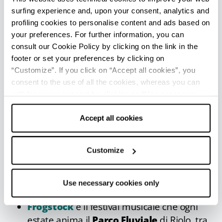
Il Parco Regionale della Vena del Gesso
surfing experience and, upon your consent, analytics and
Romagnola offre una rete di sentieri e itinerari
profiling cookies to personalise content and ads based on
da percorrere a piedi e in biciletta, in autonomia
your preferences. For further information, you can
o con escursione guidate.
consult our Cookie Policy by clicking on the link in the
footer or set your preferences by clicking on
“Customize”. If you click on “Accept all cookies”, you
consent to the use of all the cookies, whereas you can
APPUNTAMENTI DI RILIEVO
withdraw your consent by clicking on “Use necessary
cookies only” and only the technical cookies for the
L'appuntamento gastronomico di punta di
correct functioning of the website will be used.
Accept all cookies
Riolo Terme è la
Sagra Dello Scalogno di
Romagna IGP
, una festa di piazza che
Customize
porta sulla tavola un prodotto di eccellenza
della tradizione. Buona cucina, spettacoli e
mercatini artigianali vi aspettano a luglio tra
Use necessary cookies only
il centro e il Parco Pertini.
Frogstock
è il festival musicale che ogni
estate anima il
Parco Fluviale
di Riolo, tra