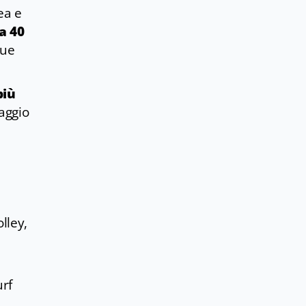
ea e
a 40
sue
più
vaggio
lley,
urf