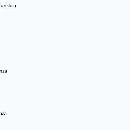
uristica
enza
enza