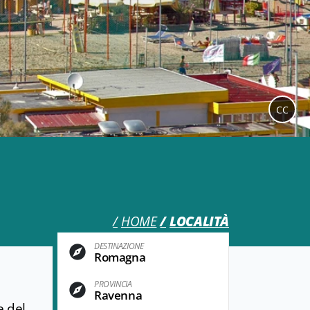
CC
HOME
LOCALITÀ
DESTINAZIONE
Romagna
PROVINCIA
Ravenna
e del