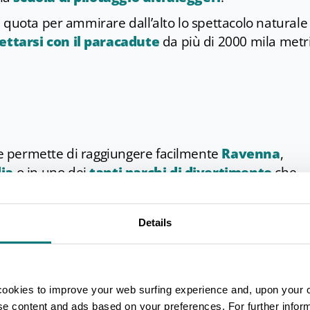
 quota per ammirare dall’alto lo spettacolo naturale 
ettarsi con il paracadute
da più di 2000 mila metr
sse permette di raggiungere facilmente
Ravenna
,
dia
o in uno dei
tanti parchi di divertimento
che
 notturna, imperdibili sono le vicini
Rimini
,
Milano
Details
cookies to improve your web surfing experience and, upon your 
ise content and ads based on your preferences. For further infor