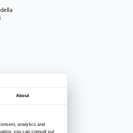
della
i
About
consent, analytics and
mation, you can consult our