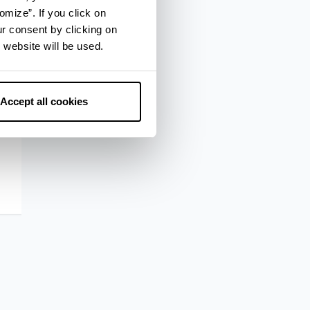
omize”. If you click on
ur consent by clicking on
 website will be used.
Accept all cookies
Classe
Punta Ma
Leggi di Più
Leggi di Più