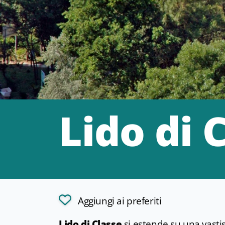
Lido di 
Aggiungi ai preferiti
Lido di Classe
si estende su una vasti