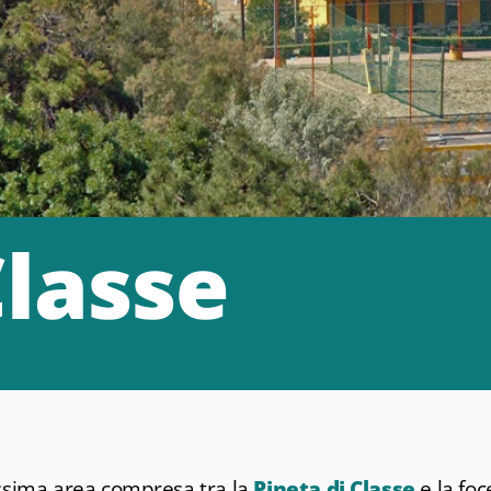
Classe
ssima area compresa tra la
Pineta di Classe
e la foc