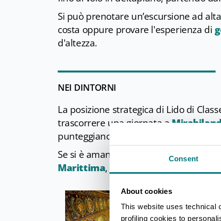
Si può prenotare un’escursione ad alta
costa oppure provare l'esperienza di
g
d'altezza.
NEI DINTORNI
La posizione strategica di Lido di Cla
trascorrere una giornata a
Mirabilan
punteggiano la costa romagnola.
Se si è amanti della musica e della vita
Consent
Marittima
,
Riccione
o
Cesenatico
.
About cookies
This website uses technical 
profiling cookies to personal