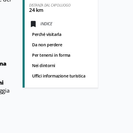
DISTANZA DAL CAPOLUOGO
24 km
INDICE
Perché visitarla
Da non perdere
Per tenersi in forma
ina
Nei dintorni
Uffici informazione turistica
hi
aggia