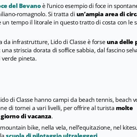
oce del Bevano
è l’unico esempio di foce in spontan
miliano-romagnolo. Si tratta di
un’ampia area di circ
n tempo il litorale in questo tratto di costa con le 
ra da infrastrutture, Lido di Classe è forse
una delle 
: una striscia dorata di soffice sabbia, dal fascino sel
 verde pineta.
i Lido di Classe hanno campi da beach tennis, beach vo
 di tornei a vari livelli, per offrire al turista
molte
 giorno di vacanza
.
 mountain bike, nella vela, nell’equitazione, nel kites
lla
scuola di pilotaggio ultraleggeri
.