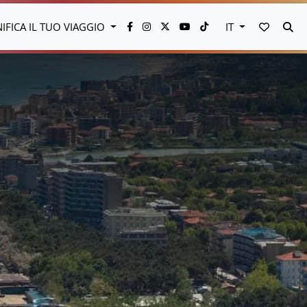
VAI AI 
CE
NIFICA IL TUO VIAGGIO
IT