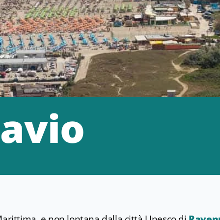
Savio
Marittima, e non lontana dalla città Unesco di
Raven