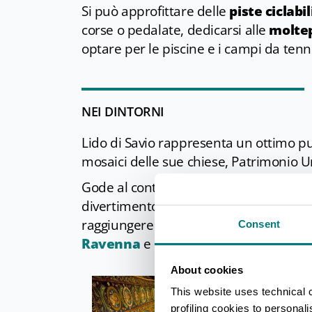
Si può approfittare delle
piste ciclabi
corse o pedalate, dedicarsi alle
moltep
optare per le piscine e i campi da tenni
NEI DINTORNI
Lido di Savio rappresenta un ottimo pu
mosaici delle sue chiese, Patrimonio 
Gode al contempo di una posizione priv
divertimento nei locali della vicino
Mil
raggiungere alcuni dei parchi tematici
Consent
Ravenna
e
Italia in Miniatura
.
About cookies
This website uses technical 
profiling cookies to personal