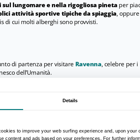
li sul lungomare
e nella rigogliosa pineta
per piac
lici attività sportive tipiche da spiaggia
, oppure
s di cui molti alberghi sono provvisti.
nto di partenza per visitare
Ravenna
, celebre per i
Unesco dell’Umanità.
ilegiata per trascorrere una serata all’insegna del
ano Marittima
,
Cervia
e
Cesenatico
ma anche
 più importanti della Riviera come
Mirabilandia
,
Saf
Details
cookies to improve your web surfing experience and, upon your 
ise content and ads based on your preferences. For further infor