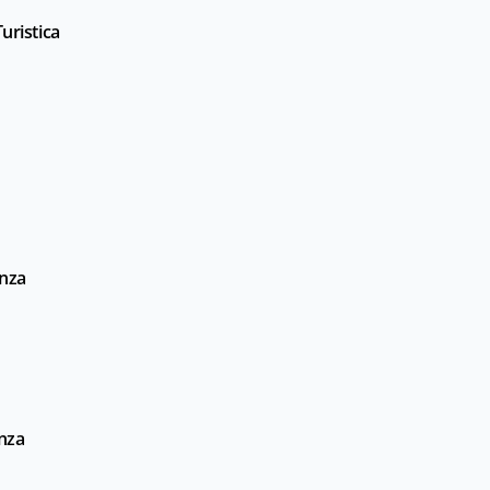
uristica
enza
enza