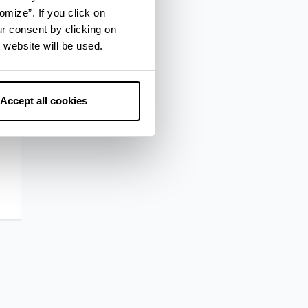
omize”. If you click on
ur consent by clicking on
 website will be used.
Accept all cookies
Classe
Punta Ma
Leggi di Più
Leggi di Più