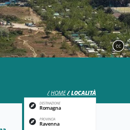
CC
HOME
LOCALITÀ
DESTINAZIONE
Romagna
PROVINCIA
Ravenna
na
,