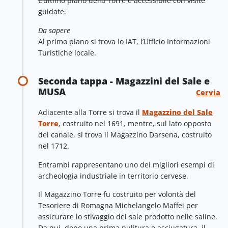
L'ultimo piano della Torre è accessibile con visite
guidate.
Da sapere
Al primo piano si trova lo IAT, l’Ufficio Informazioni
Turistiche locale.
Seconda tappa - Magazzini del Sale e
MUSA
Cervia
Adiacente alla Torre si trova il
Magazzino del Sale
Torre
, costruito nel 1691, mentre, sul lato opposto
del canale, si trova il Magazzino Darsena, costruito
nel 1712.
Entrambi rappresentano uno dei migliori esempi di
archeologia industriale in territorio cervese.
Il Magazzino Torre fu costruito per volontà del
Tesoriere di Romagna Michelangelo Maffei per
assicurare lo stivaggio del sale prodotto nelle saline.
Da qui, dopo una prima pulitura e asciugatura, il