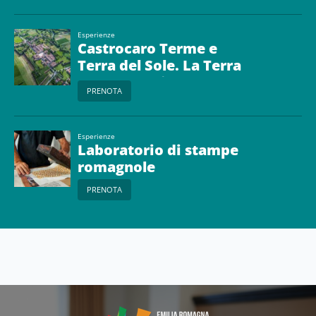
Esperienze
Castrocaro Terme e
Terra del Sole. La Terra
che prende il nome dal
PRENOTA
Sole
Esperienze
Laboratorio di stampe
romagnole
PRENOTA