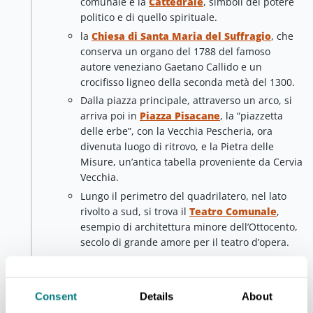
comunale e la
Cattedrale
, simboli del potere
politico e di quello spirituale.
la
Chiesa di Santa Maria del Suffragio
, che
conserva un organo del 1788 del famoso
autore veneziano Gaetano Callido e un
crocifisso ligneo della seconda metà del 1300.
Dalla piazza principale, attraverso un arco, si
arriva poi in
Piazza Pisacane
, la “piazzetta
delle erbe”, con la Vecchia Pescheria, ora
divenuta luogo di ritrovo, e la Pietra delle
Misure, un’antica tabella proveniente da Cervia
Vecchia.
Lungo il perimetro del quadrilatero, nel lato
rivolto a sud, si trova il
Teatro Comunale
,
esempio di architettura minore dell’Ottocento,
secolo di grande amore per il teatro d’opera.
Quarta tappa - Salina Camillone
Cervia
Consent
Details
About
Ritornando sul porto canale e costeggiandolo verso