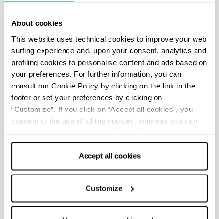
ovest in direzione della Strada Statale Adriatica (che
si supera grazie a un sottopasso), si raggiunge
About cookies
facilmente il
Centro Visite della Salina
.
This website uses technical cookies to improve your web
Da qui, da aprile a novembre, partono
visite
surfing experience and, upon your consent, analytics and
guidate
alla scoperta di quest’ambiente unico, di
profiling cookies to personalise content and ads based on
elevatissimo interesse naturalistico, paesaggistico e
your preferences. For further information, you can
storico.
consult our Cookie Policy by clicking on the link in the
L’antica Salina Camillone
, l’unica salina rimasta
footer or set your preferences by clicking on
quando il sistema di produzione divenne industriale,
“Customize”. If you click on “Accept all cookies”, you
è ancora oggi lavorata artigianalmente con attrezzi in
consent to the use of all the cookies, whereas you can
legno ed è parte integrante del Museo del Sale.
withdraw your consent by clicking on “Use necessary
Curiosità
cookies only” and only the technical cookies for the
correct functioning of the website will be used.
Accept all cookies
Da giugno a settembre, con partenza dal Centro
Visite, si può assistere alla dimostrazione del lavoro
dei salinari, grazie agli appuntamenti organizzati dal
Customize
Gruppo Culturale Civiltà Salinara,