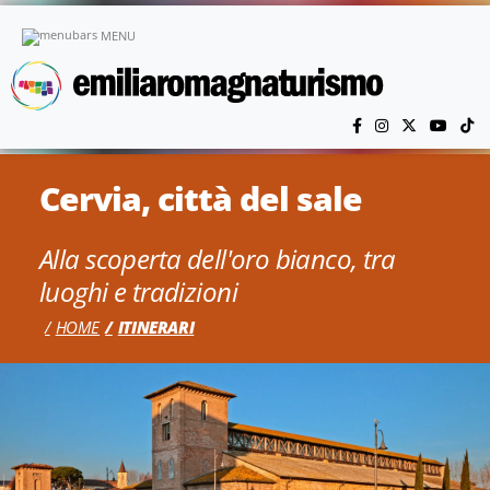
Vai al contenuto principale
MENU
Cervia, città del sale
Alla scoperta dell'oro bianco, tra
luoghi e tradizioni
HOME
ITINERARI