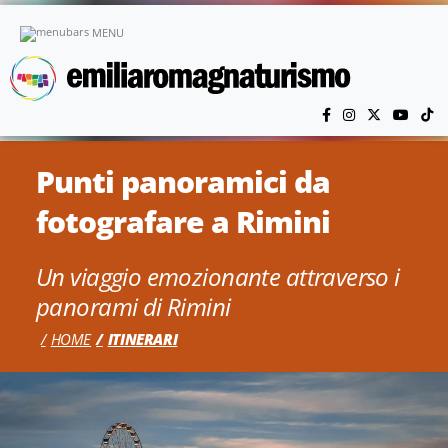
Vai al contenuto principale
MENU
Punti panoramici da
fotografare a Rimini
Un viaggio emozionante attraverso i
panorami di Rimini
HOME
ITINERARI