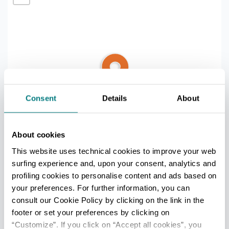
3
1
Consent
Details
About
About cookies
This website uses technical cookies to improve your web
Ultimo aggiornamento 24/06/2025
surfing experience and, upon your consent, analytics and
profiling cookies to personalise content and ads based on
your preferences. For further information, you can
PER MAGGIORI INFORMAZIONI
consult our Cookie Policy by clicking on the link in the
Redazione Rimini
footer or set your preferences by clicking on
Leaflet
|
Powered by
Geoapify
|
© OpenMapTiles
© OpenStreetMap
“Customize”. If you click on “Accept all cookies”, you