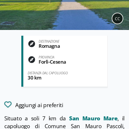
CC
DESTINAZIONE
Romagna
PROVINCIA
Forlì-Cesena
DISTANZA DAL CAPOLUOGO
30 km
Aggiungi ai preferiti
Situato a soli 7 km da
San Mauro Mare
, il
capoluogo di Comune San Mauro Pascoli,