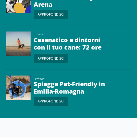
Arena
APPROFONDISCI
Itinerario
Cesenatico e dintorni
con il tuo cane: 72 ore
di mare, natura e relax
APPROFONDISCI
Spiagge
Spiagge Pet-Friendly in
Emilia-Romagna
APPROFONDISCI