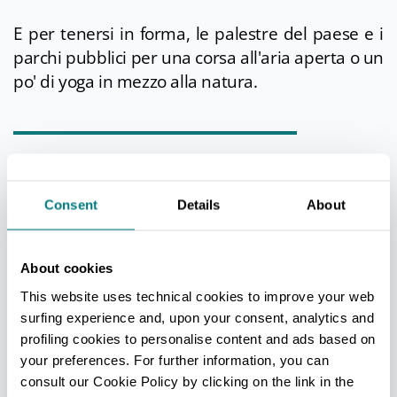
E per tenersi in forma, le palestre del paese e i
parchi pubblici per una corsa all'aria aperta o un
po' di yoga in mezzo alla natura.
APPUNTAMENTI DI RILIEVO
Nelle sere d’estate la corte della villa si anima:
Consent
Details
About
potrete partecipare alle feste sull’aia, ascoltare
la musica dei concerti, assistere alle
About cookies
rappresentazioni teatrali o lasciarvi trasportare
dalle suggestioni della rassegna «
Il Giardino
This website uses technical cookies to improve your web
surfing experience and, upon your consent, analytics and
della Poesia».
Per tutto l’anno da non perdere
profiling cookies to personalise content and ads based on
il ricco programma eventi del nuovo
Villa
your preferences. For further information, you can
Torlonia Teatro.
consult our Cookie Policy by clicking on the link in the