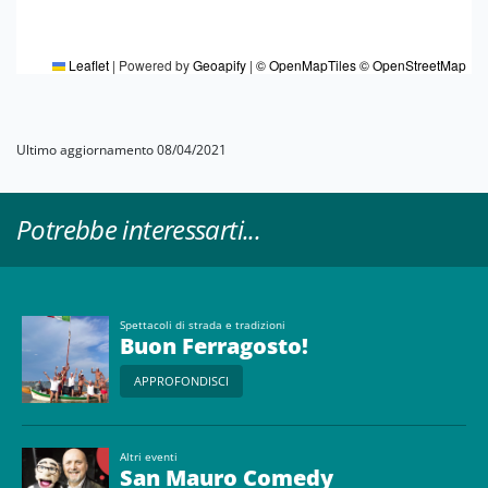
Leaflet
|
Powered by
Geoapify
|
© OpenMapTiles
© OpenStreetMap
Ultimo aggiornamento 08/04/2021
Potrebbe interessarti...
Spettacoli di strada e tradizioni
Buon Ferragosto!
APPROFONDISCI
Altri eventi
San Mauro Comedy