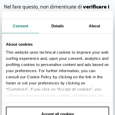
Nel fare questo, non dimenticate di
verificare i
termini dell’Ordinanza Integrativa in
vigore
nel comune in cui soggiornerete, magari
Consent
Details
About
facendo anche una semplice chiamata
all'
ufficio turistico
locale.
⇒
Scarica
l'
Ordinanza Balneare della
About cookies
Regione Emilia-Romagna vigente con ultima
This website uses technical cookies to improve your web
modifica 2026
(.pdf)
surfing experience and, upon your consent, analytics and
profiling cookies to personalise content and ads based on
ALCUNI ITINERARI A TEMA
your preferences. For further information, you can
consult our Cookie Policy by clicking on the link in the
footer or set your preferences by clicking on
“Customize”. If you click on “Accept all cookies”, you
consent to the use of all the cookies, whereas you can
withdraw your consent by clicking on “Use necessary
cookies only” and only the technical cookies for the
correct functioning of the website will be used.
Accept all cookies