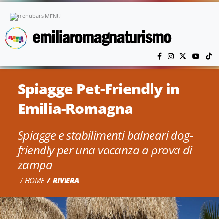
Vai al contenuto principale
MENU
Spiagge Pet-Friendly in
Emilia-Romagna
Spiagge e stabilimenti balneari dog-
friendly per una vacanza a prova di
zampa
HOME
RIVIERA