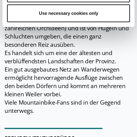
unvorstellbar ist. Der Wildbach Ventena fließt
durch einen weiten Korridor spontaner
Use necessary cookies only
Vegetation (mit der seltenen Erle und
zahlreichen Orchideen) und ist von Hügeln und
Schluchten umgeben, die einen ganz
besonderen Reiz ausüben.
Es handelt sich um eine der ältesten und
verblüffendsten Landschaften der Provinz.
Ein gut ausgebautes Netz an Wanderwegen
ermöglicht hervorragende Ausflüge zwischen
den beiden Dörfern und kommt an mehreren
kleinen Weiler vorbei.
Viele Mountainbike-Fans sind in der Gegend
unterwegs.