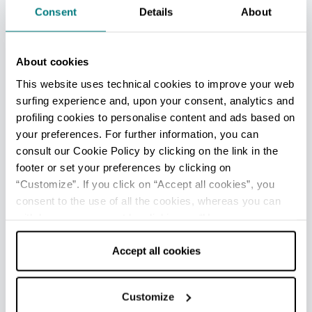
Wanderungen, Theater, Kinder-Workshops,
Consent
Details
About
Folklore und Verkauf von lokalen Speisen
und Weinen.
"A tutta Erba"
About cookies
Im Juni ist dieses kulinarische Fest mit
This website uses technical cookies to improve your web
Essen und Wein auf dem
Balkon der Adria
surfing experience and, upon your consent, analytics and
geplant, bei dem natürliche Produkte im
profiling cookies to personalise content and ads based on
Mittelpunkt stehen.
your preferences. For further information, you can
consult our Cookie Policy by clicking on the link in the
footer or set your preferences by clicking on
“Customize”. If you click on “Accept all cookies”, you
IN DER UMGEBUNG
consent to the use of all the cookies, whereas you can
withdraw your consent by clicking on “Use necessary
Wandern im Ventena-Tal.
cookies only” and only the technical cookies for the
Zwischen Gemmano und Montefiore erstreckt
correct functioning of the website will be used.
Accept all cookies
sich dieses kleine Tal, das sich auf fast
wundersame Weise seine Wildheit bewahrt hat,
Customize
die für diese Hügel in Küstennähe eigentlich