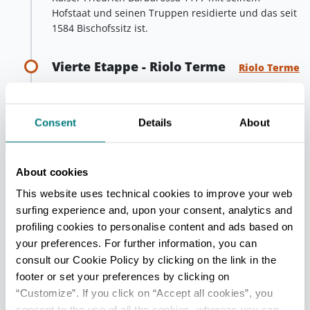
Hofstaat und seinen Truppen residierte und das seit
1584 Bischofssitz ist.
Vierte Etappe - Riolo Terme
Riolo Terme
Im Hinterland der Provinz Ravenna, wo die ersten
fruchtbaren Hügel der Romagna im Senio-Tal
Consent
Details
About
beginnen, liegt Riolo Terme. Im historischen
Zentrum der Stadt sticht dem Besucher sofort die
imposante
Rocca (Burg
) ins Auge, die Ende des 14.
Jh. von den Bolognesern erbaut wurde.
About cookies
This website uses technical cookies to improve your web
Mit ihren drei Türmen und dem quadratischen
surfing experience and, upon your consent, analytics and
Bergfried ist sie ein interessantes Beispiel für eine
militärische Festung, in der noch eine Bombarde aus
profiling cookies to personalise content and ads based on
dem Jahr 1474 erhalten ist. Von hier aus bietet sich
your preferences. For further information, you can
ein außergewöhnlich schöner Blick auf die
consult our Cookie Policy by clicking on the link in the
Hügel von Faenza.
footer or set your preferences by clicking on
“Customize”. If you click on “Accept all cookies”, you
consent to the use of all the cookies, whereas you can