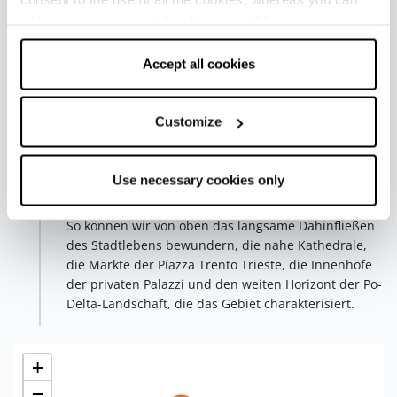
Fünfte Etappe - Ferrara
Ferrara
withdraw your consent by clicking on “Use necessary
Die letzte Etappe unserer Reise führt uns schließlich
cookies only” and only the technical cookies for the
nach
Ferrara
, und hier kann der außergewöhnliche
correct functioning of the website will be used.
Accept all cookies
Aussichtspunkt nur das Wahrzeichen der Stadt sein,
das Castello Estense. Wir
erklimmen den "Torre
dei Leoni" (Löwenturm)
, der noch vor dem Bau des
Customize
Schlosses als Wachturm und Garnison für die
Mauern im Norden der Stadt errichtet wurde, und
können uns an einem herrlichen 360°-Rundblick
Use necessary cookies only
über die Landschaft von Ferrara berauschen.
So können wir von oben das langsame Dahinfließen
des Stadtlebens bewundern, die nahe Kathedrale,
die Märkte der Piazza Trento Trieste, die Innenhöfe
der privaten Palazzi und den weiten Horizont der Po-
Delta-Landschaft, die das Gebiet charakterisiert.
+
−