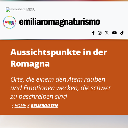
Skip to main content
MENU
Aussichtspunkte in der
Romagna
Orte, die einem den Atem rauben
und Emotionen wecken, die schwer
zu beschreiben sind
HOME
REISEROUTEN