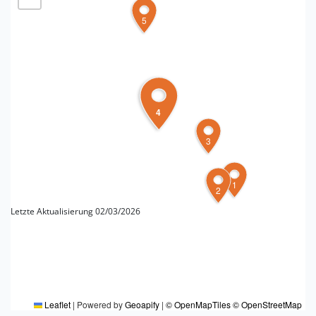
5
4
3
1
2
Letzte Aktualisierung 02/03/2026
FÜR WEITERE INFOS
Redaktion DT Romagna
Leaflet
|
Powered by
Geoapify
|
© OpenMapTiles
© OpenStreetMap