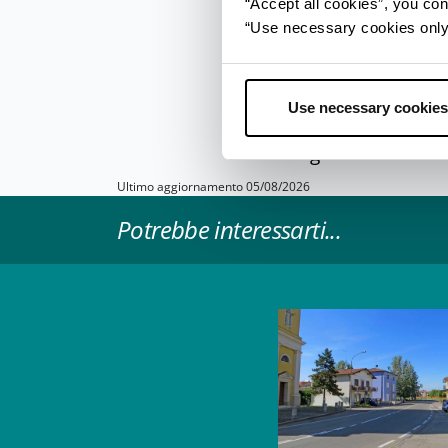
“Accept all cookies”, you con
il Cimitero Monumentale
“Use necessary cookies only” 
Negli anni vissuti a P
campagna. Elesse a pr
storico. Nota come la
Use necessary cookies
dotata da Maria Luigia
e sue giornate tra le 
Ultimo aggiornamento 05/08/2026
Potrebbe interessarti...