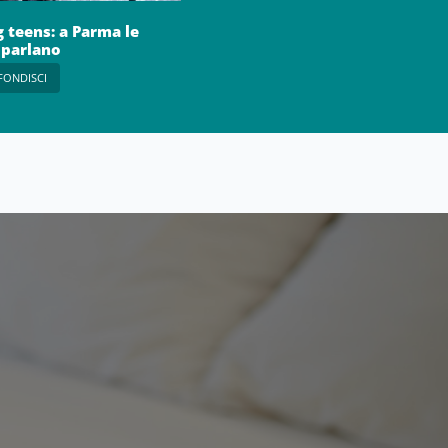
g teens: a Parma le
 parlano
FONDISCI