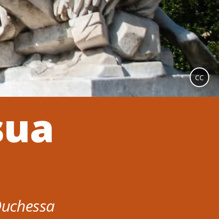
CC
sua
Duchessa