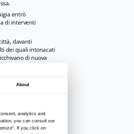
ssa.
uigia entrò
 di interventi
città, davanti
lti dei quali intonacati
rricchivano di nuova
no esposti i cimeli di
e. Quasi di fronte si
About
829 con la Zaira di
.
o da Ranuccio I Farnese
consent, analytics and
o riaprire dalla
mation, you can consult our
 ponti sul fiume Taro e
omize”. If you click on