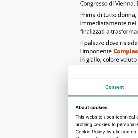
Congresso di Vienna. 
Prima di tutto donna,
immediatamente nel cu
finalizzati a trasformar
Il palazzo dove risiede
l'imponente
Compless
in giallo, colore volut
bellezza il centro di 
All’interno di Palazzo 
quegli anni, della Du
Consent
innalza imponente la 
Bellini, alla cui prim
About cookies
Ai margini della città,
This website uses technical 
nel 1601, chiuso temp
profiling cookies to personal
Duchessa con il nome
Cookie Policy by clicking on t