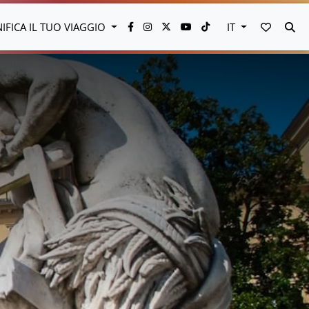
VAI AI 
CE
NIFICA IL TUO VIAGGIO
IT