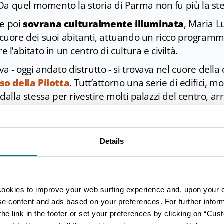
Da quel momento la storia di Parma non fu più la ste
 e poi
sovrana culturalmente illuminata
, Maria L
ore dei suoi abitanti, attuando un ricco programma
e l’abitato in un centro di cultura e civiltà.
va - oggi andato distrutto - si trovava nel cuore della 
o della Pilotta
. Tutt’attorno una serie di edifici, mo
o dalla stessa per rivestire molti palazzi del centro, a
Parma.
della Riserva, sede del
Museo Glauco Lombardi
, so
chessa e dell'amato-odiato marito Napoleone Bonapart
Details
facciata del
Teatro Regio
, inaugurato il 13 maggio 1
a partecipò anche Maria Luigia in tutta la sua eleganza
 a Borgo Lalatta, si erge il Collegio dei Nobili, fondat
cookies to improve your web surfing experience and, upon your 
oraneamente durante la dominazione francese e fatt
ise content and ads based on your preferences. For further infor
 di
Convitto Maria Luigia
. A questo si aggiungono i
he link in the footer or set your preferences by clicking on “Cust