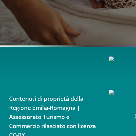
Contenuti di proprietà della
Regione Emilia-Romagna |
Assessorato Turismo e
Commercio rilasciato con licenza
CC-BY