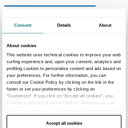
DETTAGLI
LUOGO
Consent
Details
About
Viale IV Novembre - Ferrara (Ferrara)
27 agosto - 6 settembre 2026
About cookies
Vedi programma
This website uses technical cookies to improve your web
surfing experience and, upon your consent, analytics and
Gratuito
profiling cookies to personalise content and ads based on
your preferences. For further information, you can
CONTATTI
consult our Cookie Policy by clicking on the link in the
+ 39 335 6098774
footer or set your preferences by clicking on
segreteria@contradadisangiacomo.it
“Customize”. If you click on “Accept all cookies”, you
consent to the use of all the cookies, whereas you can
official
withdraw your consent by clicking on “Use necessary
https://www.contradadisangiacomo.it
cookies only” and only the technical cookies for the
correct functioning of the website will be used.
Accept all cookies