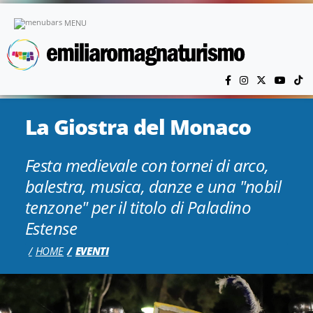
Vai al contenuto principale
MENU
La Giostra del Monaco
Festa medievale con tornei di arco,
balestra, musica, danze e una "nobil
tenzone" per il titolo di Paladino
Estense
HOME
EVENTI