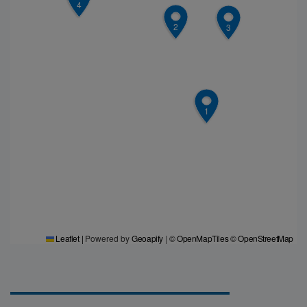
4
2
3
1
Leaflet
|
Powered by
Geoapify
|
© OpenMapTiles
© OpenStreetMap