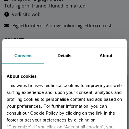
Tutti i giorni tranne il lunedì e martedì
Vedi sito web
Biglietto Intero : A breve online biglietteria e costi
CONTATTI
parma360festival@gmail.com
Consent
Details
About
official
CALENDARIO
About cookies
August 2026
×
This website uses technical cookies to improve your web
Sei arrivato in ritardo
.
.
.
S
M
T
W
T
F
S
surfing experience and, upon your consent, analytics and
1
profiling cookies to personalise content and ads based on
your preferences. For further information, you can
Per rimanere aggiornato
2
3
4
5
6
7
8
consult our Cookie Policy by clicking on the link in the
9
10
11
12
13
14
15
footer or set your preferences by clicking on
16
17
18
19
20
21
22
“Customize”. If you click on “Accept all cookies”, you
SCOPRI TUTTI GLI EVENTI