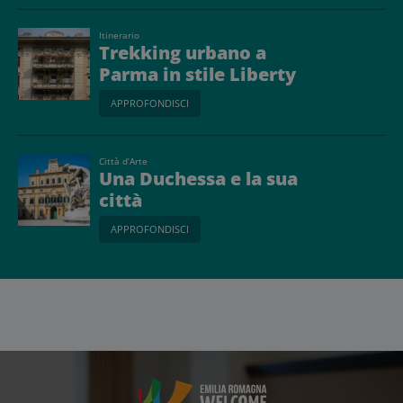
Itinerario
Trekking urbano a
Parma in stile Liberty
APPROFONDISCI
Città d’Arte
Una Duchessa e la sua
città
APPROFONDISCI