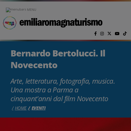
Vai al contenuto principale
MENU
Bernardo Bertolucci. Il
Novecento
Arte, letteratura, fotografia, musica.
Una mostra a Parma a
cinquant'anni dal film Novecento
HOME
EVENTI