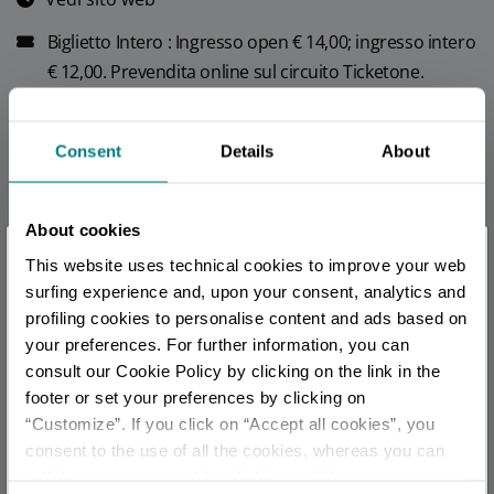
Biglietto Intero : Ingresso open € 14,00; ingresso intero
€ 12,00. Prevendita online sul circuito Ticketone.
Biglietto Ridotto : Dettagli riduzioni sul sito Parma
Welcome
Consent
Details
About
CONTATTI
official
About cookies
×
CALENDARIO
This website uses technical cookies to improve your web
Sei arrivato in ritardo
.
.
.
surfing experience and, upon your consent, analytics and
August 2026
profiling cookies to personalise content and ads based on
your preferences. For further information, you can
S
M
T
W
T
F
S
Per rimanere aggiornato
consult our Cookie Policy by clicking on the link in the
1
footer or set your preferences by clicking on
2
3
4
5
6
7
8
“Customize”. If you click on “Accept all cookies”, you
SCOPRI TUTTI GLI EVENTI
9
10
11
12
13
14
15
consent to the use of all the cookies, whereas you can
withdraw your consent by clicking on “Use necessary
16
17
18
19
20
21
22