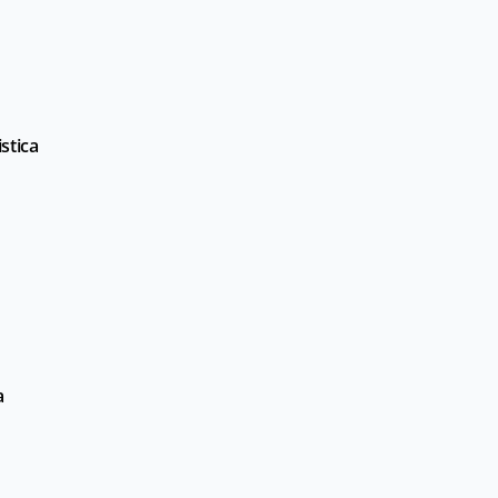
stica
a