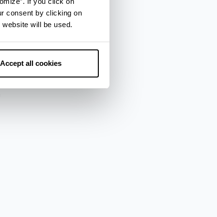
omize”. If you click on
ur consent by clicking on
za
 website will be used.
Accept all cookies
a