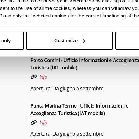
he link in the footer or set your preferences by clicking on “Cust
sent to the use of all the cookies, whereas you can withdraw yo
Marina Romea - Ufficio Informazioni e Accoglien
and only the technical cookies for the correct functioning of the
Turistica (IAT mobile)
Info
 only
Customize
Apertura: Da giugno a settembre
Porto Corsini - Ufficio Informazioni e Accoglienz
Turistica (IAT mobile)
Info
Apertura: Da giugno a settembre
Punta Marina Terme - Ufficio Informazioni e
Accoglienza Turistica (IAT mobile)
Info
Apertura: Da giugno a settembre