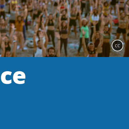
CC
ce