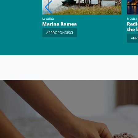
Località
Musica
 - Visita +
Marina Romea
Radi
the 
APPROFONDISCI
APP