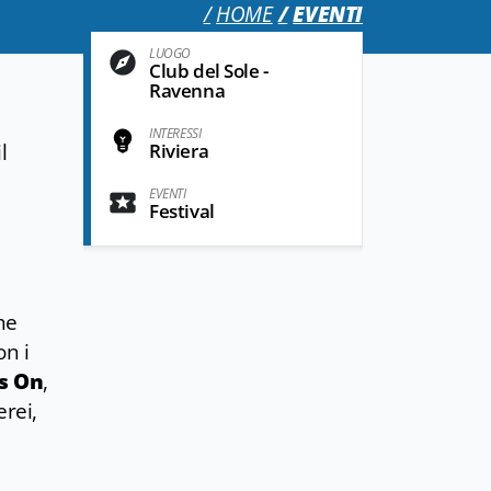
HOME
EVENTI
LUOGO
Club del Sole -
Ravenna
INTERESSI
l
Riviera
EVENTI
Festival
he
on i
s On
,
rei,