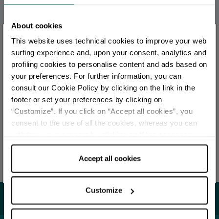
UFFICI INFORMAZIONE TURISTICA
About cookies
×
Riccione - Ufficio Informazioni e Accoglienza Turistica
This website uses technical cookies to improve your web
(IAT-R)
Sei arrivato in ritardo
.
.
.
surfing experience and, upon your consent, analytics and
Info
profiling cookies to personalise content and ads based on
your preferences. For further information, you can
Per rimanere aggiornato
consult our Cookie Policy by clicking on the link in the
Tutti gli uffici di informazione turistica della provincia
footer or set your preferences by clicking on
“Customize”. If you click on “Accept all cookies”, you
SCOPRI TUTTI GLI EVENTI
consent to the use of all the cookies, whereas you can
REDAZIONE
withdraw your consent by clicking on “Use necessary
Redazione Riviera di Rimini
ISCRIVITI ALLA NEWSLETTER
cookies only” and only the technical cookies for the
correct functioning of the website will be used.
Accept all cookies
Ultimo aggiornamento 09/04/2025
Customize
Potrebbe interessarti...