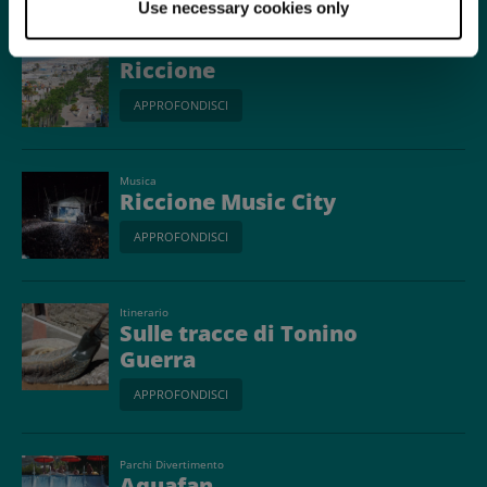
Use necessary cookies only
Località
Riccione
APPROFONDISCI
Musica
Riccione Music City
APPROFONDISCI
Itinerario
Sulle tracce di Tonino
Guerra
APPROFONDISCI
Parchi Divertimento
Aquafan