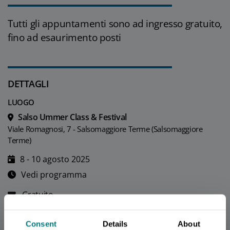
Tutti gli appuntamenti sono ad ingresso gratuito,
fino ad esaurimento posti
DETTAGLI
LUOGO
Salso Ummer Class & Festival
Viale Romagnosi, 7 - Salsomaggiore Terme (Salsomaggiore
Terme)
8 - 10 agosto 2025
Vedi programma
Gratuito
CONTATTI
Consent
Details
About