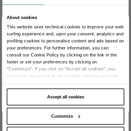
info@portalesalsomaggiore.it
official
About cookies
CALENDARIO
×
This website uses technical cookies to improve your web
Sei arrivato in ritardo
.
.
.
surfing experience and, upon your consent, analytics and
August 2026
profiling cookies to personalise content and ads based on
S
M
T
W
T
F
S
your preferences. For further information, you can
Per rimanere aggiornato
1
consult our Cookie Policy by clicking on the link in the
footer or set your preferences by clicking on
2
3
4
5
6
7
8
“Customize”. If you click on “Accept all cookies”, you
SCOPRI TUTTI GLI EVENTI
9
10
11
12
13
14
15
consent to the use of all the cookies, whereas you can
16
17
18
19
20
21
22
withdraw your consent by clicking on “Use necessary
ISCRIVITI ALLA NEWSLETTER
cookies only” and only the technical cookies for the
23
24
25
26
27
28
29
correct functioning of the website will be used.
Accept all cookies
30
31
Customize
UFFICI INFORMAZIONE TURISTICA