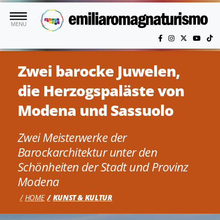
Skip to main content
MENU
Zwei barocke Juwelen,
die Herzogspaläste von
Modena und Sassuolo
Zwei Meisterwerke der
Barockarchitektur unter den
Schönheiten der Stadt und Provinz
Modena
HOME
KUNST & KULTUR