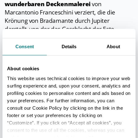
wunderbaren Deckenmalerei
von
Marcantonio Franceschini verziert, die die
Krönung von Bradamante durch Jupiter
darstellt, von der das Geschlecht der Este
abstammen soll.
Consent
Details
About
Der Palast wird jedes Jahr von Tausenden von
Touristen besucht, die nach Voranmeldung an
Führungen teilnehmen können, um die
About cookies
künstlerischen und kulturellen Schätze zu
This website uses technical cookies to improve your web
entdecken.
surfing experience and, upon your consent, analytics and
profiling cookies to personalise content and ads based on
Der Herzogspalast von
your preferences. For further information, you can
Sassuolo
consult our Cookie Policy by clicking on the link in the
footer or set your preferences by clicking on
“Customize”. If you click on “Accept all cookies”, you
Nicht weit von Modena entfernt, in der kleinen
consent to the use of all the cookies, whereas you can
Stadt
Sassuolo
, befindet sich ein weiterer
withdraw your consent by clicking on “Use necessary