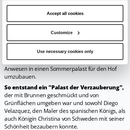
Herzogspalast der Este, der
Palazzo Ducale
, ein
cookies only” and only the technical cookies for the
wahres Juwel des norditalienischen Barocks.
correct functioning of the website will be used.
Accept all cookies
Jahrhundert
von der Familie Pio
als
Sommerresidenz
genutzt, wurde ab 1634 - auf
Customize
Wunsch des Herzogs von Modena Francesco I.
d'Este - der Architekt Bartolomeo Avanzini mit
Use necessary cookies only
Unterstützung des Bühnenbildners und
Ingenieurs Gaspare Vigarani beauftragt, das
Anwesen in einen Sommerpalast für den Hof
umzubauen.
So entstand ein "Palast der Verzauberung",
der mit Brunnen geschmückt und von
Grünflächen umgeben war und sowohl Diego
Velazquez, den Maler des spanischen Königs, als
auch Königin Christina von Schweden mit seiner
Schönheit bezaubern konnte.