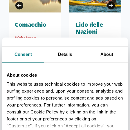
Comacchio
Lido delle
Nazioni
Mehr lesen
Mehr lesen
Consent
Details
About
About cookies
This website uses technical cookies to improve your web
surfing experience and, upon your consent, analytics and
FREMDENVERKEHRSBÜROS
profiling cookies to personalise content and ads based on
your preferences. For further information, you can
Comacchio - Ufficio Informazioni e Accoglienza Turistica
consult our Cookie Policy by clicking on the link in the
(IAT-R)
footer or set your preferences by clicking on
Info
“Customize”. If you click on “Accept all cookies”, you