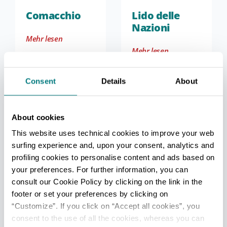
Comacchio
Lido delle
Nazioni
Mehr lesen
Mehr lesen
Consent
Details
About
About cookies
This website uses technical cookies to improve your web
FREMDENVERKEHRSBÜROS
surfing experience and, upon your consent, analytics and
Comacchio - Ufficio Informazioni e Accoglienza Turistica
profiling cookies to personalise content and ads based on
(IAT-R)
your preferences. For further information, you can
consult our Cookie Policy by clicking on the link in the
Info
footer or set your preferences by clicking on
Lido degli Estensi - Ufficio Informazioni e Accoglienza
“Customize”. If you click on “Accept all cookies”, you
Turistica (IAT mobile)
consent to the use of all the cookies, whereas you can