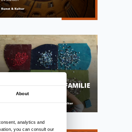
Kunst & Kultur
WOCHENENDE IN
RAVENNA MIT DER FAMILIE
About
72 Stunden
Natur & Outdoor,Adriakueste,Kunst & Kultur
consent, analytics and
mation, you can consult our