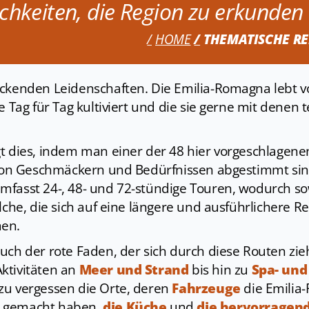
chkeiten, die Region zu erkunden
HOME
THEMATISCHE RE
eckenden Leidenschaften. Die Emilia-Romagna lebt 
e Tag für Tag kultiviert und die sie gerne mit denen t
t dies, indem man einer der 48 hier vorgeschlagene
l von Geschmäckern und Bedürfnissen abgestimmt sin
mfasst 24-, 48- und 72-stündige Touren, wodurch s
lche, die sich auf eine längere und ausführlichere Re
men.
uch der rote Faden, der sich durch diese Routen zie
ktivitäten an
Meer und Strand
bis hin zu
Spa- und
zu vergessen die Orte, deren
Fahrzeuge
die Emilia
t gemacht haben,
die Küche
und
die hervorragen