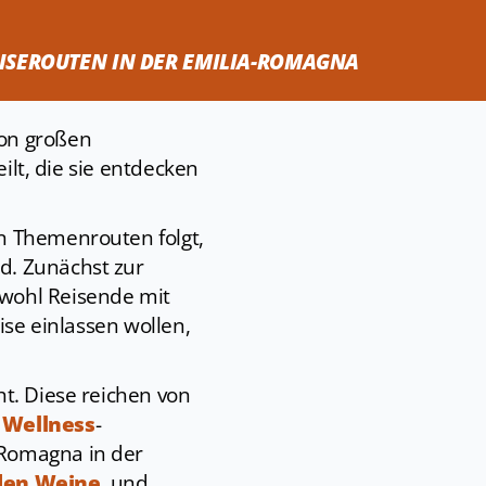
ISEROUTEN IN DER EMILIA-ROMAGNA
von großen
eilt, die sie entdecken
n Themenrouten folgt,
d. Zunächst zur
owohl Reisende mit
ise einlassen wollen,
ht. Diese reichen von
 Wellness
-
-Romagna in der
den Weine
, und