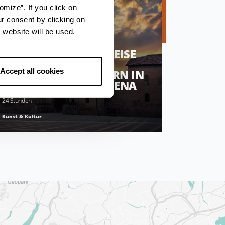
omize”. If you click on
ur consent by clicking on
 website will be used.
AUF ENTDECKUNGSREISE
ZU 5
Accept all cookies
MÄRCHENSCHLÖSSERN IN
DER NÄHE VON MODENA
24 Stunden
Kunst & Kultur