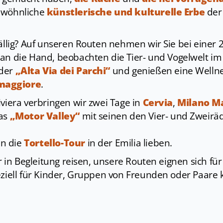
ewöhnliche
künstlerische und kulturelle Erbe
de
fällig? Auf unseren Routen nehmen wir Sie bei einer 
an die Hand, beobachten die Tier- und Vogelwelt i
 der
„Alta Via dei Parchi“
und genießen eine Wellne
maggiore
.
iviera verbringen wir zwei Tage in
Cervia
,
Milano M
das
„Motor Valley“
mit seinen den Vier- und Zweir
n die
Tortello-Tour
in der Emilia lieben.
er in Begleitung reisen, unsere Routen eignen sich für
eziell für Kinder, Gruppen von Freunden oder Paare k