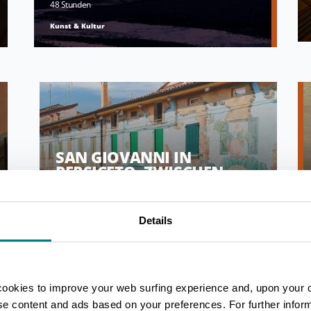
48 Stunden
Kunst & Kultur
SAN GIOVANNI IN
PERSICETO, ZWISCHEN
KARNEVAL UND STREET
ART
Details
24 Stunden
Kunst & Kultur
cookies to improve your web surfing experience and, upon your 
ise content and ads based on your preferences. For further infor