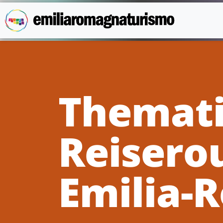
Skip to main content
Themati
Reiserou
Emilia-