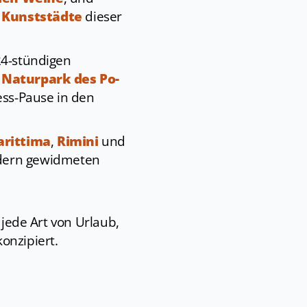
r
Kunststädte
dieser
24-stündigen
m
Naturpark des Po-
ss-Pause in den
arittima
,
Rimini
und
ädern gewidmeten
 jede Art von Urlaub,
onzipiert.