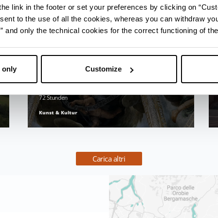
he link in the footer or set your preferences by clicking on “Cust
sent to the use of all the cookies, whereas you can withdraw yo
and only the technical cookies for the correct functioning of the
 only
Customize
AUF DEN SPUREN DER
KUPPELN IN DER EMILIA
72 Stunden
Kunst & Kultur
Carica altri