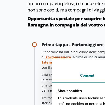
propri compagni pelosi, con una selezio
non sono ospiti, ma compagni di viaggi
Opportunità speciale per scoprire le 
Romagna in compagnia del vostro
Prima tappa - Portomaggiore
L’itinerario ha inizio nel cuore delle 
di
Portomaggiore
, a circa quindici min
Estense del Verginese
, antica dimora d
con il proprio cane al guinzaglio.
Villa rettangolare a due piani delimitata 
Consent
in mattoni intonacati di bianco ed è col
una cappella privata. Il grande salone c
della grandezza dei signori d'Este di Fer
About cookies
Tra torri merlate, giardini rinascimental
This website uses technical 
storie di nobili e amori segreti, immersi
profiling cookies to personal