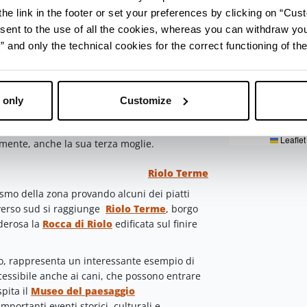
he link in the footer or set your preferences by clicking on “Cust
sent to the use of all the cookies, whereas you can withdraw yo
and only the technical cookies for the correct functioning of the
enza di svago dei Duchi d’Este.
Un tempo
rmavano il dominio estense sul territorio ed
isitabili
, tra le quali appunto quella del
 only
Customize
 d'Este a Laura Dianti, nota anche con lo
ello stesso Alfonso dopo la morte della
Leaflet
lmente, anche la sua terza moglie.
Riolo Terme
smo della zona provando alcuni dei piatti
e verso sud si raggiunge
Riolo Terme
, borgo
oderosa la
Rocca di Riolo
edificata sul finire
to, rappresenta un interessante esempio di
ccessibile anche ai cani, che possono entrare
pita il
Museo del paesaggio
mportanti eventi storici, culturali e