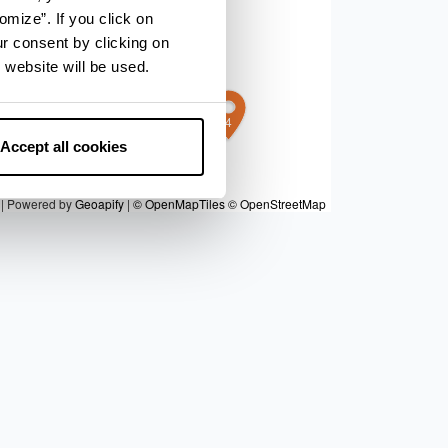
omize”. If you click on
3
ur consent by clicking on
 website will be used.
4
Accept all cookies
|
Powered by
Geoapify
|
© OpenMapTiles
© OpenStreetMap