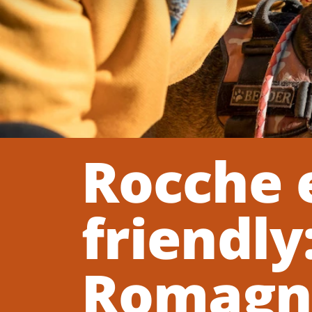
Rocche e
friendly
Romagna