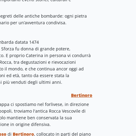
segreti delle antiche bombarde: ogni pietra
nario per un’avventura condivisa.
mbarda datata 1474
a Sforza fu donna di grande potere,
co. E proprio Caterina in persona vi condurrà
 Rocca, tra degustazioni e rievocazioni
tto il mondo, e che continua ancor oggi ad
oni ed età, tanto da essere stata la
i più venduti degli ultimi anni.
Bertinoro
appa ci spostiamo nel forlivese, in direzione
popoli, troviamo l'antica Rocca Vescovile di
colo mantiene ben conservata la sua
ione in origine difensiva.
oso
di
Bertinoro
, collocato in parti del piano