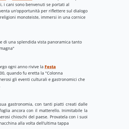
i, i cani sono benvenuti se portati al
iventa un’opportunità per riflettere sul dialogo
e religioni monoteiste, immersi in una cornice
ode di una splendida vista panoramica tanto
Romagna"
rgo ogni anno rivive la
Festa
200, quando fu eretta la "Colonna
merosi gli eventi culturali e gastronomici che
.
sua gastronomia, con tanti piatti creati dalle
oglia ancora con il matterello. Inimitabile la
osi chioschi del paese. Provatela con i suoi
macchina alla volta dell’ultima tappa