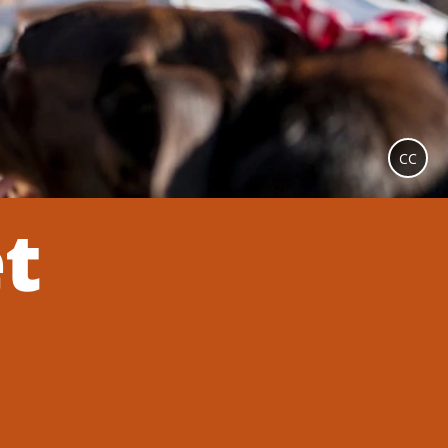
CC
et