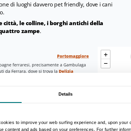
ne di luoghi davvero pet friendly, dove i cani
o.
città, le colline, i borghi antichi della
 quattro zampe
.
+
Portomaggiore
−
campagne ferraresi, precisamente a Gambulaga
uti da Ferrara, dove si trova la
Delizia
i svago della corte degli Este, oggi visitabile
ai vertici da quattro torri merlate è costruita
Details
legata tramite un portico settecentesco ad
entrale è il cuore della dimora, testimonianza
rara.
i e sentieri del brolo, questo luogo racconta
cookies to improve your web surfing experience and, upon your 
2
 nella tranquillità di un paesaggio curato e
ise content and ads based on your preferences. For further infor