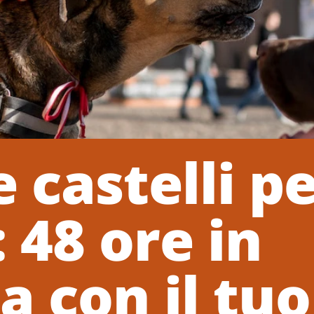
 castelli p
: 48 ore in
 con il tuo