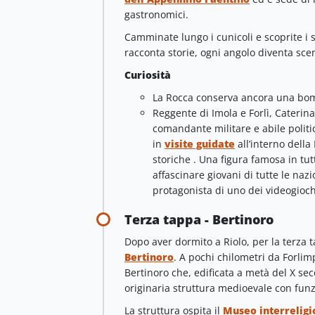
gastronomici.
Camminate lungo i cunicoli e scoprite i 
racconta storie, ogni angolo diventa sce
Curiosità
La Rocca conserva ancora una bo
Reggente di Imola e Forlì, Caterin
comandante militare e abile politi
in
visite guidate
all’interno della
storiche . Una figura famosa in tu
affascinare giovani di tutte le nazi
protagonista di uno dei videogioch
Terza tappa - Bertinoro
Dopo aver dormito a Riolo, per la terza t
Bertinoro
. A pochi chilometri da Forlim
Bertinoro che, edificata a metà del X se
originaria struttura medioevale con funz
La struttura ospita il
Museo interreligi