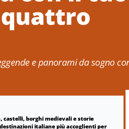
 quattro
leggende e panorami da sogno con
 castelli, borghi medievali e storie
estinazioni italiane più accoglienti per