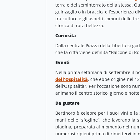
terra e del seminterrato della stessa. Qu
guinzaglio o in braccio, e l’esperienza d
tra culture e gli aspetti comuni delle tr
storica di rara bellezza.
Curiosità
Dalla centrale Piazza della Libertà si g
che la città viene definita "Balcone di 
Eventi
Nella prima settimana di settembre il bo
dell'Ospitalità
, che ebbe origine nel 1
dell'Ospitalità". Per l'occasione sono nu
animano il centro storico, giorno e notte
Da gustare
Bertinoro è celebre per i suoi vini e la 
mani delle “sfogline”, che lavorano la sf
piadina, preparata al momento nei numer
numerosi ripieni prima di rimettervi in 