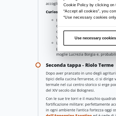
accogliente.
Cookie Policy by clicking on t
“Accept all cookies”, you con
Curiosi
tà
“Use necessary cookies only” 
Il termine Delizia indica una resid
queste monumentali residenze affe
oggi rimangono
6 quelle ancora v
Verginese.
Use necessary cookies
La Delizia fu regalata da Alfonso I
pseudonimo di Eustochia, amante d
moglie Lucrezia Borgia e, probabi
Seconda tappa - Riolo Terme
Dopo aver pranzato in uno degli agrituri
tipici della cucina ferrarese, ci si dirig
termale nel cui centro storico si erge p
del XIV secolo dai Bolognesi.
Con le sue tre torri e il maschio quadra
fortificazione militare: perfettamente a
in ogni ambiente l’antica fortezza oggi os
dell’Appennino Faentino
ed è sede di i