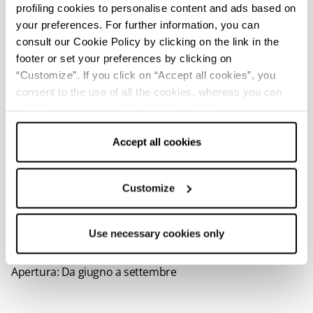
Marina Romea - Ufficio Informazioni e Accoglienza
profiling cookies to personalise content and ads based on
Turistica (IAT mobile)
your preferences. For further information, you can
Info
consult our Cookie Policy by clicking on the link in the
footer or set your preferences by clicking on
Apertura: Da giugno a settembre
“Customize”. If you click on “Accept all cookies”, you
consent to the use of all the cookies, whereas you can
Porto Corsini - Ufficio Informazioni e Accoglienza
withdraw your consent by clicking on “Use necessary
Turistica (IAT mobile)
cookies only” and only the technical cookies for the
correct functioning of the website will be used.
Accept all cookies
Info
Apertura: Da giugno a settembre
Customize
Punta Marina Terme - Ufficio Informazioni e Accoglienza
Turistica (IAT mobile)
Use necessary cookies only
Info
Apertura: Da giugno a settembre