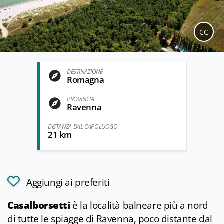
CC
DESTINAZIONE
Romagna
PROVINCIA
Ravenna
DISTANZA DAL CAPOLUOGO
21 km
Aggiungi ai preferiti
Casalborsetti
è la località balneare più a nord
di tutte le spiagge di Ravenna, poco distante dal