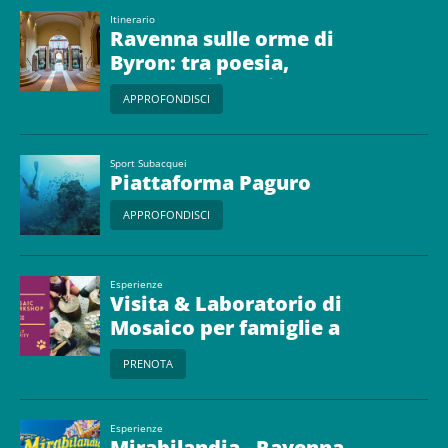
Itinerario
Ravenna sulle orme di
Byron: tra poesia,
amore e rivoluzione
APPROFONDISCI
Sport Subacquei
Piattaforma Paguro
APPROFONDISCI
Esperienze
Visita & Laboratorio di
Mosaico per famiglie a
Ravenna
PRENOTA
Esperienze
Mirabilandia - Ravenna