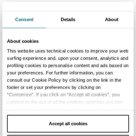
Regione Emilia Romagna - Servizio Turismo
e Commercio
Consent
Details
About
Responsabile: Paola Bissi
Email:
comtur@regione.emilia-romagna.it
Pec:
comtur@postacert.regione.emilia-
About cookies
romagna.it
This website uses technical cookies to improve your web
Telefono: +39 051 5276430
surfing experience and, upon your consent, analytics and
profiling cookies to personalise content and ads based on
APT Servizi srl
your preferences. For further information, you can
Responsabile area web: Michele Fantini
consult our Cookie Policy by clicking on the link in the
Redazione Regionale
footer or set your preferences by clicking on
Coordinamento redazionale: Celestina Paglia
“Customize”. If you click on “Accept all cookies”, you
consent to the use of all the cookies, whereas you can
Coordinamento tecnico e area informatica:
withdraw your consent by clicking on “Use necessary
Stefano Vena
cookies only” and only the technical cookies for the
Indirizzo email per segnalazioni:
correct functioning of the website will be used.
Accept all cookies
emiliaromagnaturismo@aptservizi.com