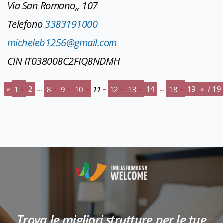
Via San Romano,, 107
Telefono
3383191000
micheleb1256@gmail.com
CIN IT038008C2FIQ8NDMH
...
...
«
2
14
19
»
/ 19
1
8
9
10
11
12
13
18
Trova le migliori strutture per le tue