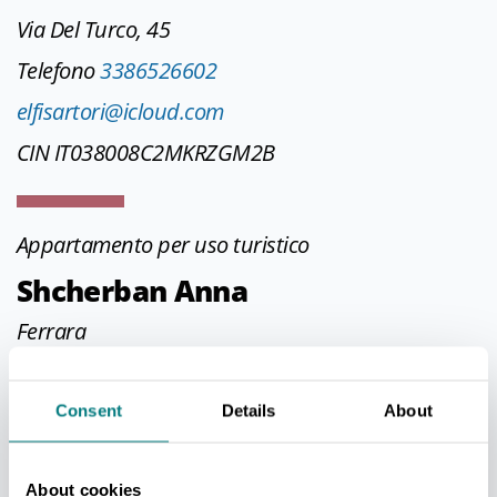
Via Del Turco, 45
Telefono
3386526602
elfisartori@icloud.com
CIN IT038008C2MKRZGM2B
Appartamento per uso turistico
Shcherban Anna
Ferrara
Via Ungarelli, 57
Telefono
3772776757
Consent
Details
About
welcomeferrara.57@gmail.com
About cookies
CIN IT038008C2XAS2R95H