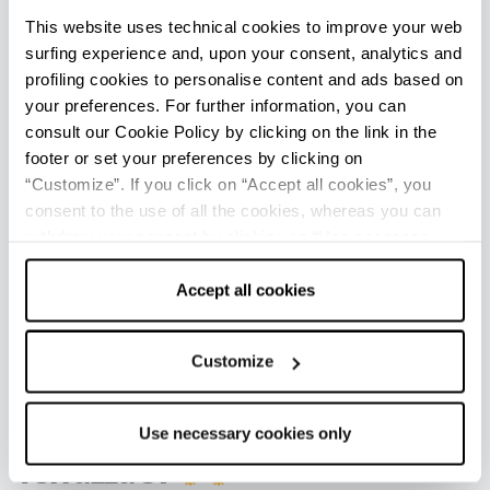
This website uses technical cookies to improve your web
surfing experience and, upon your consent, analytics and
profiling cookies to personalise content and ads based on
Appartamento per uso turistico
your preferences. For further information, you can
Zullo Francesco
consult our Cookie Policy by clicking on the link in the
footer or set your preferences by clicking on
Ferrara
“Customize”. If you click on “Accept all cookies”, you
Via Cammello, 35 int.1
consent to the use of all the cookies, whereas you can
withdraw your consent by clicking on “Use necessary
Telefono
3334736826
cookies only” and only the technical cookies for the
correct functioning of the website will be used.
Accept all cookies
francescozullo@libero.it
CIN IT038008C2OCAYZTMM
Customize
Appartamento per uso turistico
Use necessary cookies only
Terrazza 57