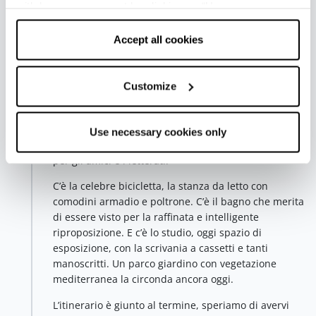
withdraw your consent by clicking on “Use necessary
realizzare una sua grande aspirazione giovanile,
cookies only” and only the technical cookies for the
diventando proprietario di alcuni poderi a Bellaria e
correct functioning of the website will be used.
Accept all cookies
nelle campagne di Santarcangelo di Romagna.
Panzini riposa a Canonica, in prossimità di uno di
questi possedimenti, dopo la morte avvenuta a Roma
Customize
il 10 aprile 1939.
In questa villa - acquistata nel 1909 – lo scrittore
trascorse con la famiglia molta parte dei suoi anni
Use necessary cookies only
soprattutto in estate, divenendo luogo di incontro
per gli amici e i letterati.
C’è la celebre bicicletta, la stanza da letto con
comodini armadio e poltrone. C’è il bagno che merita
di essere visto per la raffinata e intelligente
riproposizione. E c’è lo studio, oggi spazio di
esposizione, con la scrivania a cassetti e tanti
manoscritti. Un parco giardino con vegetazione
mediterranea la circonda ancora oggi.
L’itinerario è giunto al termine, speriamo di avervi