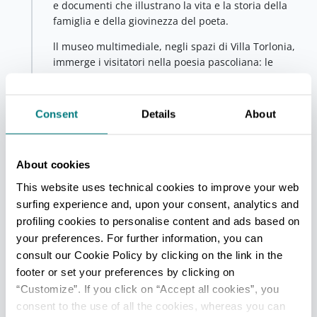
e documenti che illustrano la vita e la storia della
famiglia e della giovinezza del poeta.
ll museo multimediale, negli spazi di Villa Torlonia,
immerge i visitatori nella poesia pascoliana: le
cantine della Torre si trasformano in ambientazioni
multisensoriali in cui suoni, parole e immagini
avvolgono il visitatore.
Consent
Details
About
Le postazioni interattive permettono di esplorare i
luoghi del cuore del poeta, approfondirne aspetti
About cookies
storici, artistici e gastronomici e ripercorre il legame
indissolubile tra Pascoli e la Romagna.
This website uses technical cookies to improve your web
surfing experience and, upon your consent, analytics and
Decima tappa - Bellaria Igea Marina
profiling cookies to personalise content and ads based on
Bellaria Igea Marina
your preferences. For further information, you can
Alfredo Panzini è lo scrittore
consult our Cookie Policy by clicking on the link in the
che amò e raccontò Bellaria e i bellariesi. Nonostante
footer or set your preferences by clicking on
la fama raggiunta, non perderà mai occasione per
“Customize”. If you click on “Accept all cookies”, you
rifugiarsi nella pace e nella tranquillità della sua
consent to the use of all the cookies, whereas you can
amata
Casa Rossa
. Il successo gli consentirà di