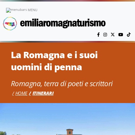
Vai al contenuto principale
MENU
La Romagna e i suoi
uomini di penna
Romagna, terra di poeti e scrittori
HOME
ITINERARI