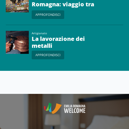
Romagna: viaggio tra
botteghe, tradizioni e
APPROFONDISCI
saperi artigiani
Artigianato
La lavorazione dei
metalli
APPROFONDISCI