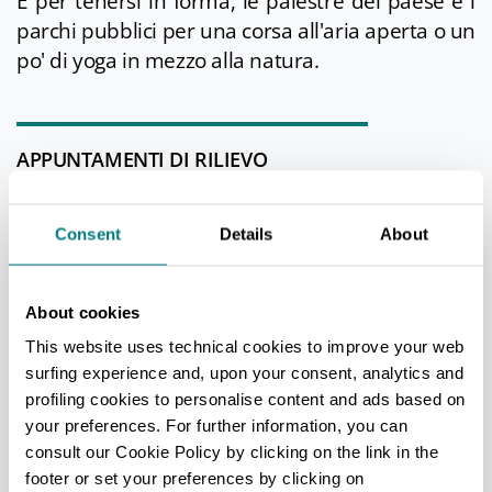
E per tenersi in forma, le palestre del paese e i
parchi pubblici per una corsa all'aria aperta o un
po' di yoga in mezzo alla natura.
APPUNTAMENTI DI RILIEVO
Nelle sere d’estate la corte della villa si anima:
Consent
Details
About
potrete partecipare alle feste sull’aia, ascoltare
la musica dei concerti, assistere alle
rappresentazioni teatrali o lasciarvi trasportare
About cookies
dalle suggestioni della rassegna «
Il Giardino
This website uses technical cookies to improve your web
della Poesia».
Per tutto l’anno da non perdere
surfing experience and, upon your consent, analytics and
il ricco programma eventi del nuovo
Villa
profiling cookies to personalise content and ads based on
Torlonia Teatro.
your preferences. For further information, you can
consult our Cookie Policy by clicking on the link in the
footer or set your preferences by clicking on