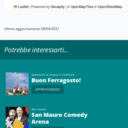
Leaflet
|
Powered by
Geoapify
|
© OpenMapTiles
© OpenStreetMap
Ultimo aggiornamento 08/04/2021
Potrebbe interessarti...
Spettacoli di strada e tradizioni
Buon Ferragosto!
APPROFONDISCI
Altri eventi
San Mauro Comedy
Arena