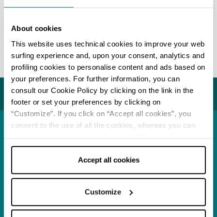
REDAZIONE
About cookies
Redazione Parma e provincia
This website uses technical cookies to improve your web
surfing experience and, upon your consent, analytics and
Ultimo aggiornamento 20/07/2026
profiling cookies to personalise content and ads based on
your preferences. For further information, you can
consult our Cookie Policy by clicking on the link in the
Potrebbe interessarti...
footer or set your preferences by clicking on
“Customize”. If you click on “Accept all cookies”, you
consent to the use of all the cookies, whereas you can
withdraw your consent by clicking on “Use necessary
Località
Parma
cookies only” and only the technical cookies for the
correct functioning of the website will be used.
Accept all cookies
APPROFONDISCI
Customize
Opera, teatro e danza
ParmaDanza 2026