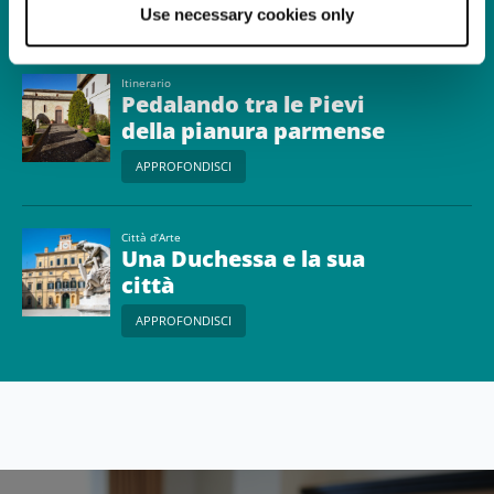
APPROFONDISCI
Use necessary cookies only
Itinerario
Pedalando tra le Pievi
della pianura parmense
APPROFONDISCI
Città d’Arte
Una Duchessa e la sua
città
APPROFONDISCI