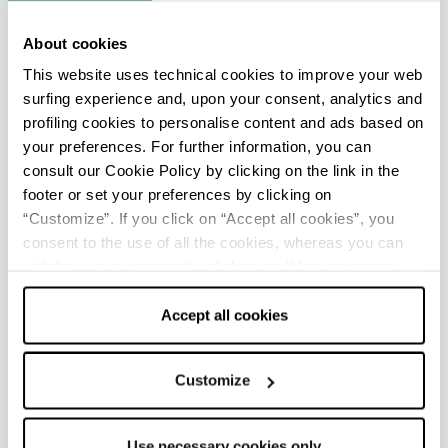
About cookies
This website uses technical cookies to improve your web
surfing experience and, upon your consent, analytics and
profiling cookies to personalise content and ads based on
6
your preferences. For further information, you can
5
consult our Cookie Policy by clicking on the link in the
4
footer or set your preferences by clicking on
“Customize”. If you click on “Accept all cookies”, you
3
2
consent to the use of all the cookies, whereas you can
1
withdraw your consent by clicking on “Use necessary
Ultimo aggiornamento 20/12/2021
cookies only” and only the technical cookies for the
correct functioning of the website will be used.
Accept all cookies
PER MAGGIORI INFORMAZIONI
Customize
Redazione DT Romagna
Leaflet
|
Powered by
Geoapify
|
© OpenMapTiles
© OpenStreetMap
Use necessary cookies only