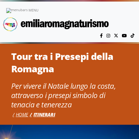
Vai al contenuto principale
MENU
Tour tra i Presepi della
Romagna
Per vivere il Natale lungo la costa,
attraverso i presepi simbolo di
tenacia e tenerezza
HOME
ITINERARI