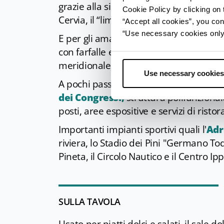
grazie alla sinergia tra moderna scienza
Cookie Policy by clicking on t
Cervia, il “liman”, elemento preziosiss
“Accept all cookies”, you con
“Use necessary cookies only” 
E per gli amanti della natura, la
Casa d
con farfalle e decine di specie di inset
meridionale, è un’esperienza da non pe
Use necessary cookies
A pochi passi dal centro di Milano Mari
dei Congressi,
struttura polifunzional
posti, aree espositive e servizi di ristor
Importanti impianti sportivi quali l'
Adr
riviera, lo Stadio dei Pini "Germano Todo
Pineta, il Circolo Nautico e il Centro Ip
SULLA TAVOLA