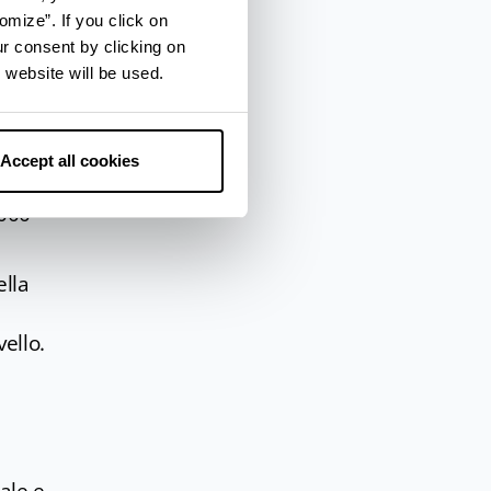
omize”. If you click on
ur consent by clicking on
 website will be used.
dri
Accept all cookies
zo
1000
ella
vello.