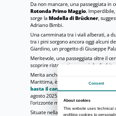
Da non mancare, una passeggiata in ce
Rotonda Primo Maggio
. Imperdibile,
sorge la
Modella di Brückner
, sugges
Adriano Bimbi.
Una camminata tra i viali alberati, a d
tra i pini sorgono ancora oggi alcuni d
Giardino, un progetto di Giuseppe Pala
Meritevole, una passeggiata oltre il c
scoprire ristoranti e negozi che li abita
Merita anche una passeggiata sul nu
Marittima, è d'obbligo una tappa sull
Consent
basta il canto delle sirene"
, la nuov
agosto 2025. Con le sue linee poetich
About cookies
l'orizzonte marino, cornice perfetta pe
This website uses technical 
Situate nella millenaria pineta, le
Term
profiling cookies to personal