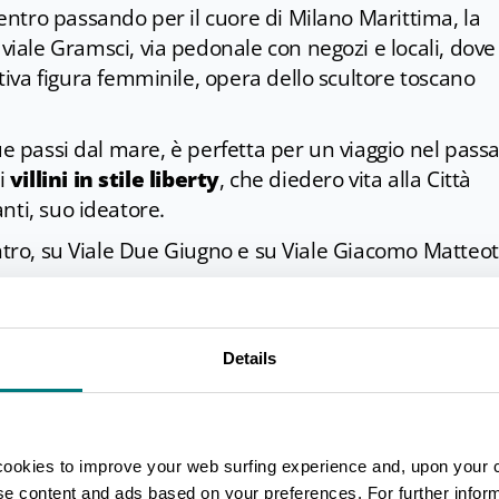
ntro passando per il cuore di Milano Marittima, la
 viale Gramsci, via pedonale con negozi e locali, dove
tiva figura femminile, opera dello scultore toscano
ue passi dal mare, è perfetta per un viaggio nel passa
ei
villini in stile liberty
, che diedero vita alla Città
nti, suo ideatore.
entro, su Viale Due Giugno e su Viale Giacomo Matteot
no.
ovo
Lungomare di Milano Marittima
. Tra Cervia e 
a banchina nord del porto canale per ammirare
"No
Details
a e imponente scultura di
Valerio Berruti
, inaugura
e ed essenziali, quest'opera monumentale dialoga co
r uno scatto indimenticabile ad ogni ora del giorno.
cookies to improve your web surfing experience and, upon your 
e di Cervia
sono uno stabilimento all’avanguardia,
ise content and ads based on your preferences. For further infor