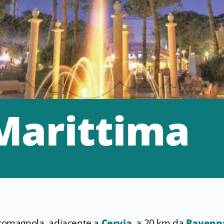
Marittima
a romagnola, adiacente a
Cervia
, a 20 km da
Ravenn