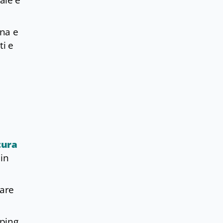
cale e
ana e
ti e
tura
 in
mare
ping.