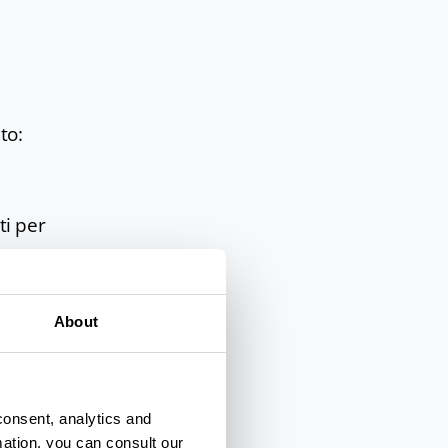
to:
ti per
Milano
n
About
ta ad
n
consent, analytics and
mation, you can consult our