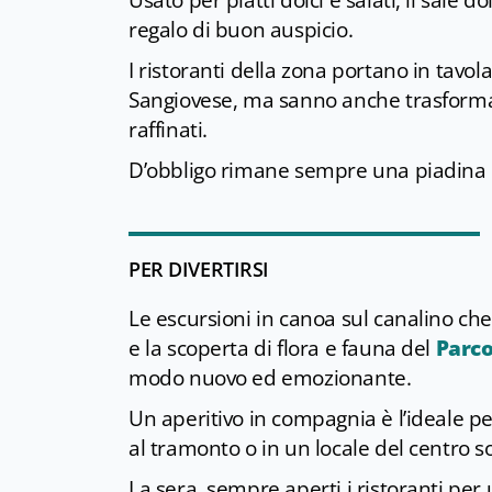
Usato per piatti dolci e salati, il sale
regalo di buon auspicio.
I ristoranti della zona portano in tavola
Sangiovese, ma sanno anche trasformarl
raffinati.
D’obbligo rimane sempre una piadina da
PER DIVERTIRSI
Le escursioni in canoa sul canalino che
e la scoperta di flora e fauna del
Parco
modo nuovo ed emozionante.
Un aperitivo in compagnia è l’ideale p
al tramonto o in un locale del centro sot
La sera, sempre aperti i ristoranti per