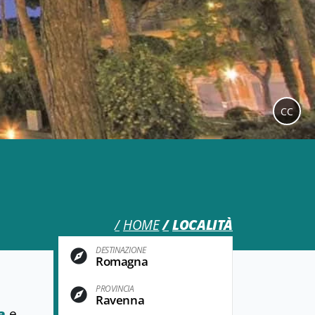
CC
HOME
LOCALITÀ
DESTINAZIONE
Romagna
PROVINCIA
Ravenna
a
e