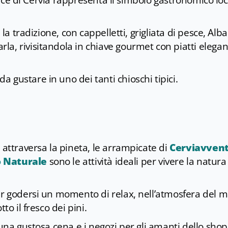
 dolce di Cervia rappresenta il simbolo gastronomico lo
 la tradizione, con cappelletti, grigliata di pesce, Alb
a, rivisitandola in chiave gourmet con piatti elegan
 gustare in uno dei tanti chioschi tipici.
 attraversa la pineta, le arrampicate di
Cerviavven
 Naturale
sono le attività ideali per vivere la natura
er godersi un momento di relax, nell’atmosfera del 
to il fresco dei pini.
 una gustosa cena e i negozi per gli amanti dello shop