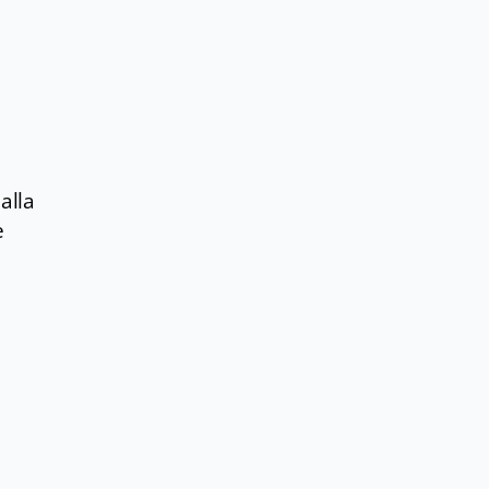
alla
e