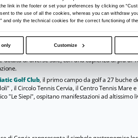
 termale e natura, che utilizza dalla vicina Salina di
he link in the footer or set your preferences by clicking on “Cust
imo per la salute insieme all’acqua madre.
sent to the use of all the cookies, whereas you can withdraw yo
and only the technical cookies for the correct functioning of the
elle Farfalle
, una serra riscaldata di 800 metri qua
ti principalmente del sud America e dell’Africa
rdere, per emozioni da far battere il cuore.
 only
Customize
ttima, immerso nel verde della pineta, sorge il
Palaz
e dotata di diverse sale, con una capienza di più di 
azione.
iatic Golf Club
, il primo campo da golf a 27 buche d
li" , il Circolo Tennis Cervia, il Centro Tennis Mare e
pico "Le Siepi", ospitano manifestazioni ad altissimo li