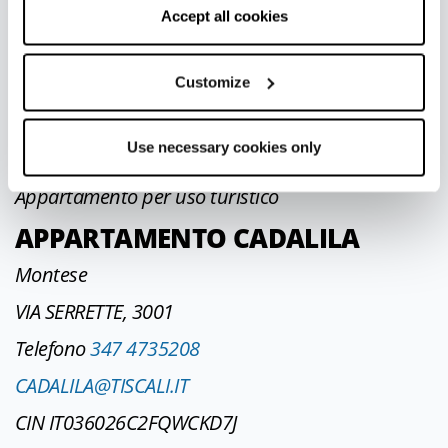
VIA LAZZARI, 1085
correct functioning of the website will be used.
Accept all cookies
Telefono
+31611921131
JOSE.PLASMANS@KPNMAIL.NL
Customize
CIN IT036026C2XH7WFDHE
Use necessary cookies only
Appartamento per uso turistico
APPARTAMENTO CADALILA
Montese
VIA SERRETTE, 3001
Telefono
347 4735208
CADALILA@TISCALI.IT
CIN IT036026C2FQWCKD7J