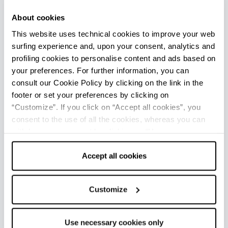
9 mag - 26 set 2026
About cookies
Museo Francesco Baracca - Lugo
This website uses technical cookies to improve your web
surfing experience and, upon your consent, analytics and
profiling cookies to personalise content and ads based on
your preferences. For further information, you can
consult our Cookie Policy by clicking on the link in the
footer or set your preferences by clicking on
“Customize”. If you click on “Accept all cookies”, you
consent to the use of all the cookies, whereas you can
withdraw your consent by clicking on “Use necessary
cookies only” and only the technical cookies for the
correct functioning of the website will be used.
Accept all cookies
MODENA CENTO ORE CLASSIC
Customize
10 ott 2026
Modena
Use necessary cookies only