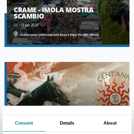
CRAME - IMOLA MOSTRA
SCAMBIO
11 - 13 set 2026
Autodromo Internazionale Enzo e Dino Ferrari - Imola
CENT'ANNI DI MUSEO
Consent
Details
About
FRANCESCO BARACCA