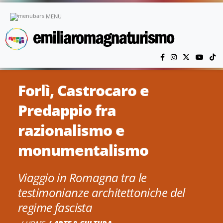
Vai al contenuto principale
MENU
Forlì, Castrocaro e
Predappio fra
razionalismo e
monumentalismo
Viaggio in Romagna tra le
testimonianze architettoniche del
regime fascista