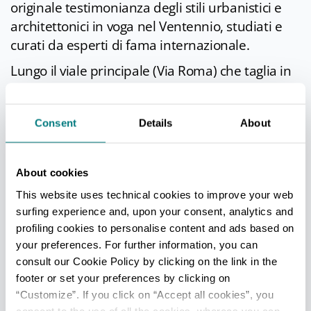
originale testimonianza degli stili urbanistici e
architettonici in voga nel Ventennio, studiati e
curati da esperti di fama internazionale.
Lungo il viale principale (Via Roma) che taglia in
due l’abitato gli architetti fascisti
sperimentarono soluzioni urbanistiche
Consent
Details
About
innovative. Si incontrano così l’ex Albergo
Appennino, realizzato per accogliere i flussi di
pellegrini in visita a Predappio; l’Ufficio
About cookies
Postelegrafonico; il Mercato dei Viveri; le Case
This website uses technical cookies to improve your web
Economiche, assegnate ai dipendenti pubblici;
surfing experience and, upon your consent, analytics and
Palazzo Varano fino alla monumentale Casa del
profiling cookies to personalise content and ads based on
Fascio con la “virile e modernissima” torre
your preferences. For further information, you can
littoria.
consult our Cookie Policy by clicking on the link in the
footer or set your preferences by clicking on
Ma non finisce qui...
“Customize”. If you click on “Accept all cookies”, you
consent to the use of all the cookies, whereas you can