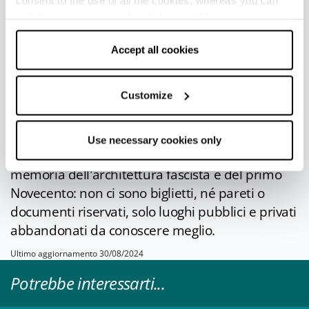
Oltre ai confini della provincia di Forlì e Cesena
withdraw your consent by clicking on “Use necessary
cookies only” and only the technical cookies for the
sono tante le città dell’Emilia Romagna che
correct functioning of the website will be used.
Accept all cookies
conservano resti dell’architettura razionalista.
Una menzione particolare
va alla piccola
Tresigallo
, a metà strada tra
Ferrara
e le Valli
Customize
di
Comacchio
.
Tra i lidi e l'entroterra di Romagna esiste poi
In
Use necessary cookies only
Loco
, un progetto-museo all’aperto dedicato alla
memoria dell'architettura fascista e del primo
Novecento: non ci sono biglietti, né pareti o
documenti riservati, solo luoghi pubblici e privati
abbandonati da conoscere meglio.
Ultimo aggiornamento 30/08/2024
Potrebbe interessarti...