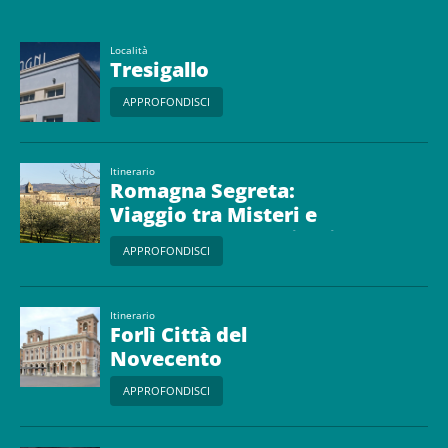
Località
Tresigallo
APPROFONDISCI
Itinerario
Romagna Segreta:
Viaggio tra Misteri e
Leggende del Territorio
APPROFONDISCI
Forlivese
Itinerario
Forlì Città del
Novecento
APPROFONDISCI