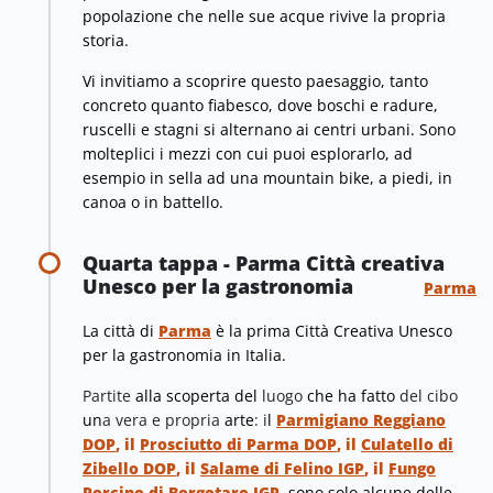
popolazione che nelle sue acque rivive la propria
storia.
Vi invitiamo a scoprire questo paesaggio, tanto
concreto quanto fiabesco, dove boschi e radure,
ruscelli e stagni si alternano ai centri urbani. Sono
molteplici i mezzi con cui puoi esplorarlo, ad
esempio in sella ad una mountain bike, a piedi, in
canoa o in battello.
Quarta tappa - Parma Città creativa
Unesco per la gastronomia
Parma
La città di
Parma
è la prima Città Creativa Unesco
per la gastronomia in Italia.
Partite
alla scoperta del
luogo
che ha fatto
del cibo
un
a vera e propria
arte
: i
l
Parmigiano Reggiano
DOP
, il
Prosciutto di Parma DOP
, il
Culatello di
Zibello DOP
, il
Salame di Felino IGP
, il
Fungo
Porcino di Borgotaro IGP
, sono solo alcune delle