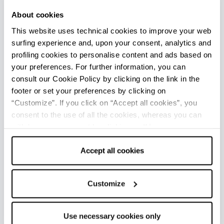
dall’UNESCO ai siti di massimo valore
About cookies
astronomico a livello mondiale
.
This website uses technical cookies to improve your web
Su Piazza Duomo potrete visitare anche la
surfing experience and, upon your consent, analytics and
Cattedrale
e il Palazzo Vescovile.
profiling cookies to personalise content and ads based on
your preferences. For further information, you can
consult our Cookie Policy by clicking on the link in the
+
footer or set your preferences by clicking on
−
“Customize”. If you click on “Accept all cookies”, you
consent to the use of all the cookies, whereas you can
withdraw your consent by clicking on “Use necessary
cookies only” and only the technical cookies for the
correct functioning of the website will be used.
Accept all cookies
3
5
Customize
4
Use necessary cookies only