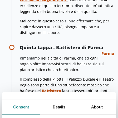
eccellenze di questo territorio,
divenuto
un’autentica
leggenda della buona tavola e della qualità.
Mai come in questo caso
si può
affermare che, per
capire davvero una città, bisogna imparare a
distinguerne il sapore.
Quinta tappa - Battistero di Parma
Parma
Rimaniamo
nella città di Parma,
che ad
ogni
angolo offr
e
improvvisi
scorci
di bellezza sia sul
piano artistico che architettonico.
Il complesso della Pilotta, il Palazzo Ducale e il Teatro
Regio sono parte di uno stupefacente mosaico che
ha forse nel
Battistero
la sua tessera più brillante.
Oltre a essere uno dei monumenti medievali di
maggiore interesse a livello europeo,
il Battistero
Consent
Details
About
condivide con Stonehenge, il Pantheon di Roma e le
piramidi d’Egitto la
segnalazione concessa