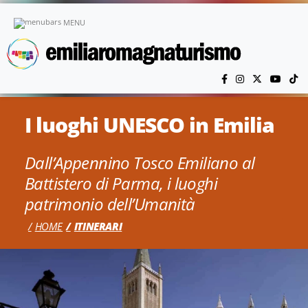
Vai al contenuto principale
MENU
I luoghi UNESCO in Emilia
Dall’Appennino Tosco Emiliano al
Battistero di Parma, i luoghi
patrimonio dell’Umanità
HOME
ITINERARI