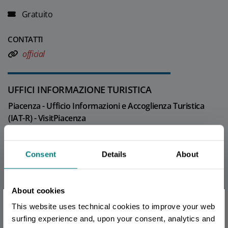
Gratuito
CONTATTI
official
UFFICI INFORMAZIONE TURISTICA
Piacenza - Ufficio Informazioni e Accoglienza Turistica
(IAT-R) - VisitPiacenza
Info
Consent
Details
About
Tutti gli uffici di informazione turistica della provincia
About cookies
REDAZIONE
×
This website uses technical cookies to improve your web
Redazione Piacenza e provincia
Sei arrivato in ritardo
.
.
.
surfing experience and, upon your consent, analytics and