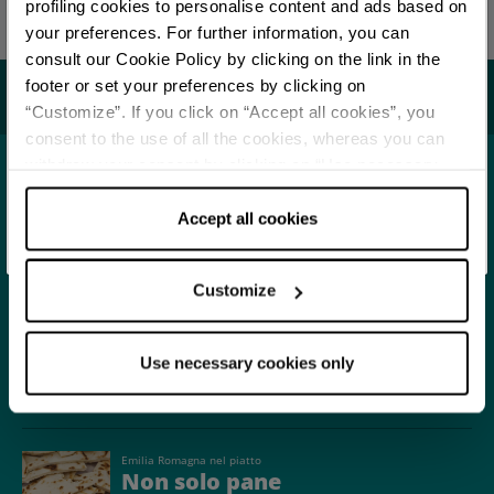
profiling cookies to personalise content and ads based on
Ultimo aggiornamento 24/09/2024
your preferences. For further information, you can
Per rimanere aggiornato
consult our Cookie Policy by clicking on the link in the
footer or set your preferences by clicking on
Potrebbe interessarti...
“Customize”. If you click on “Accept all cookies”, you
SCOPRI TUTTI GLI EVENTI
consent to the use of all the cookies, whereas you can
withdraw your consent by clicking on “Use necessary
ISCRIVITI ALLA NEWSLETTER
cookies only” and only the technical cookies for the
Località
Alta Val Tidone
correct functioning of the website will be used.
Accept all cookies
APPROFONDISCI
Customize
Eventi enogastronomici
Valtidone Wine Fest
Use necessary cookies only
APPROFONDISCI
Emilia Romagna nel piatto
Non solo pane