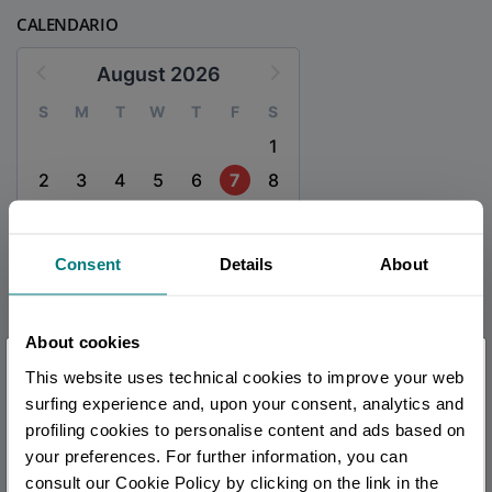
CALENDARIO
August 2026
S
M
T
W
T
F
S
1
2
3
4
5
6
7
8
9
10
11
12
13
14
15
16
17
18
19
20
21
22
Consent
Details
About
23
24
25
26
27
28
29
30
31
About cookies
×
This website uses technical cookies to improve your web
Sei arrivato in ritardo
.
.
.
surfing experience and, upon your consent, analytics and
UFFICI INFORMAZIONE TURISTICA
profiling cookies to personalise content and ads based on
Bagnacavallo e Bassa Romagna - Ufficio Informazioni e
your preferences. For further information, you can
Per rimanere aggiornato
Accoglienza Turistica (IAT)
consult our Cookie Policy by clicking on the link in the