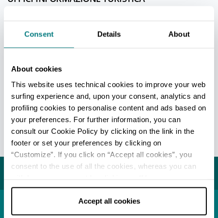
Parma - Ufficio Informazioni e Accoglienza Turistica (IAT-
R) - ParmaWelcome
Consent
Details
About
Info
Tutti gli uffici di informazione turistica della provincia
About cookies
This website uses technical cookies to improve your web
surfing experience and, upon your consent, analytics and
REDAZIONE
profiling cookies to personalise content and ads based on
Redazione Parma e provincia
your preferences. For further information, you can
consult our Cookie Policy by clicking on the link in the
Ultimo aggiornamento 12/10/2022
footer or set your preferences by clicking on
“Customize”. If you click on “Accept all cookies”, you
consent to the use of all the cookies, whereas you can
Potrebbe interessarti...
withdraw your consent by clicking on “Use necessary
cookies only” and only the technical cookies for the
correct functioning of the website will be used.
Accept all cookies
Località