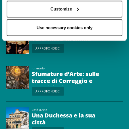
Parma
Customize
APPROFONDISCI
Use necessary cookies only
Spettacoli di strada e tradizioni
Tutti matti in Emilia
APPROFONDISCI
Itinerario
Sfumature d’Arte: sulle
tracce di Correggio e
Parmigianino nella
APPROFONDISCI
Parma Ducale
Città d’Arte
Una Duchessa e la sua
città