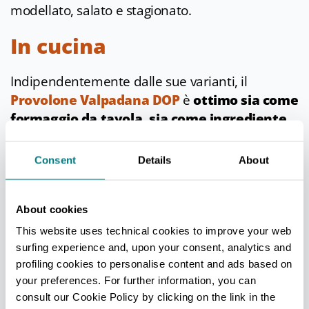
modellato, salato e stagionato.
In cucina
Indipendentemente dalle sue varianti, il
Provolone Valpadana DOP
è
ottimo sia come
formaggio da tavola, sia come ingrediente
di diversi piatti
. Il tipo Dolce è appetitoso per
farcire insalate o per preparare antipasti. Il tipo
Consent
Details
About
Piccante è, invece, delizioso accompagnato con
riccioli di burro fresco ma anche in torte salate,
About cookies
fondute e come ripieno per la pasta.
This website uses technical cookies to improve your web
Info
surfing experience and, upon your consent, analytics and
Ultimo aggiornamento 03/03/2022
profiling cookies to personalise content and ads based on
your preferences. For further information, you can
consult our Cookie Policy by clicking on the link in the