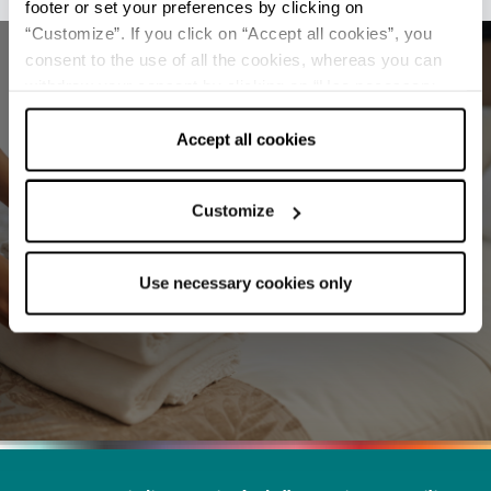
footer or set your preferences by clicking on
“Customize”. If you click on “Accept all cookies”, you
consent to the use of all the cookies, whereas you can
withdraw your consent by clicking on “Use necessary
cookies only” and only the technical cookies for the
correct functioning of the website will be used.
Accept all cookies
Trova le migliori strutture per le tue
vacanze in Emilia Romagna
Customize
PRENOTA
Use necessary cookies only