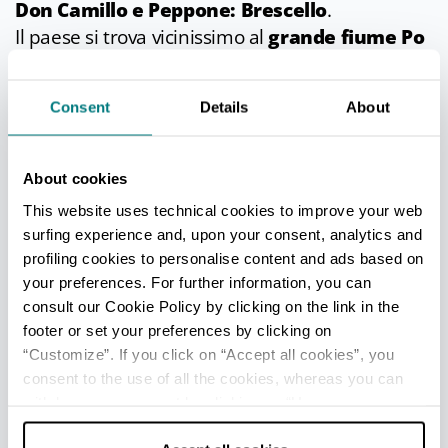
Don Camillo e Peppone: Brescello
.
Il paese si trova vicinissimo al
grande fiume Po
ed è qui che furono ambientati i film ispirati alle
storie di Giovannino Guareschi che vedono
Consent
Details
About
protagonisti Don Camillo e Peppone.
About cookies
UFFICI INFORMAZIONE TURISTICA
This website uses technical cookies to improve your web
surfing experience and, upon your consent, analytics and
Colorno e Sorbolo Mezzani - Ufficio Informazioni e
profiling cookies to personalise content and ads based on
Accoglienza Turistica (IAT-R)
your preferences. For further information, you can
Info
consult our Cookie Policy by clicking on the link in the
footer or set your preferences by clicking on
Tutti gli uffici di informazione turistica della provincia
“Customize”. If you click on “Accept all cookies”, you
consent to the use of all the cookies, whereas you can
withdraw your consent by clicking on “Use necessary
REDAZIONE
cookies only” and only the technical cookies for the