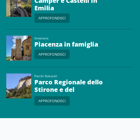
Camper e Castelli in
Emilia
APPROFONDISCI
Itinerario
Piacenza in famiglia
APPROFONDISCI
Parchi Naturali
Parco Regionale dello
Stirone e del
Piacenziano
APPROFONDISCI