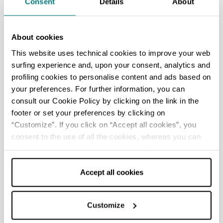
Consent
Details
About
APPUNTAMENTI DI RILIEVO
A Gropparello a inizio primavera si svolge la
About cookies
Corsa dei Carretti. A giugno si tiene la Festa
This website uses technical cookies to improve your web
dell’Allegria, un appuntamento unico nel suo
surfing experience and, upon your consent, analytics and
genere fra sport e divertimento. A Settembre c'è
profiling cookies to personalise content and ads based on
la
Festa dell’Uva
.
your preferences. For further information, you can
consult our Cookie Policy by clicking on the link in the
Il Castello di Gropparello organizza
footer or set your preferences by clicking on
manifestazioni a tema quasi ogni mese.
“Customize”. If you click on “Accept all cookies”, you
Numerose sono anche le feste e sagre che
consent to the use of all the cookies, whereas you can
withdraw your consent by clicking on “Use necessary
animano il territorio, soprattutto nei mesi estivi
cookies only” and only the technical cookies for the
e autunnali: appuntamenti che puntano
correct functioning of the website will be used.
Accept all cookies
soprattutto sulle tipicità del territorio, rallegrati
da musica e danze.
Customize
A Bersani di Gropparello: i
Presepi dei Bersani
,