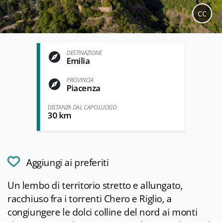
CC
DESTINAZIONE
Emilia
PROVINCIA
Piacenza
DISTANZA DAL CAPOLUOGO
30 km
Aggiungi ai preferiti
Un lembo di territorio stretto e allungato,
racchiuso fra i torrenti Chero e Riglio, a
congiungere le dolci colline del nord ai monti