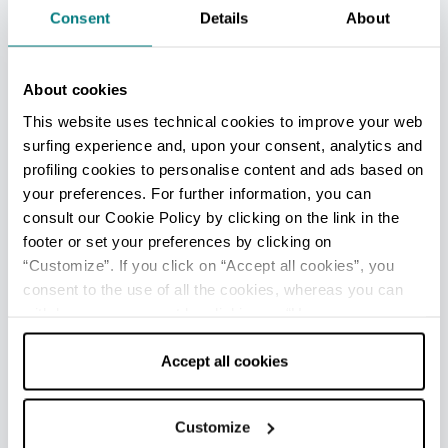
Consent
Details
About
Lido di Pomposa - Ufficio Informazioni e Accoglienza
Turistica (IAT mobile)
Info
About cookies
This website uses technical cookies to improve your web
Apertura: Da aprile a metà settembre
surfing experience and, upon your consent, analytics and
profiling cookies to personalise content and ads based on
Porto Garibaldi - Ufficio Informazioni e Accoglienza
your preferences. For further information, you can
Turistica (IAT mobile)
consult our Cookie Policy by clicking on the link in the
Info
footer or set your preferences by clicking on
“Customize”. If you click on “Accept all cookies”, you
Apertura: Da aprile a metà settembre
consent to the use of all the cookies, whereas you can
withdraw your consent by clicking on “Use necessary
Lido di Spina - Ufficio Informazioni e Accoglienza Turistica
cookies only” and only the technical cookies for the
(IAT mobile)
correct functioning of the website will be used.
Accept all cookies
Info
Apertura: Da aprile a metà settembre
Customize