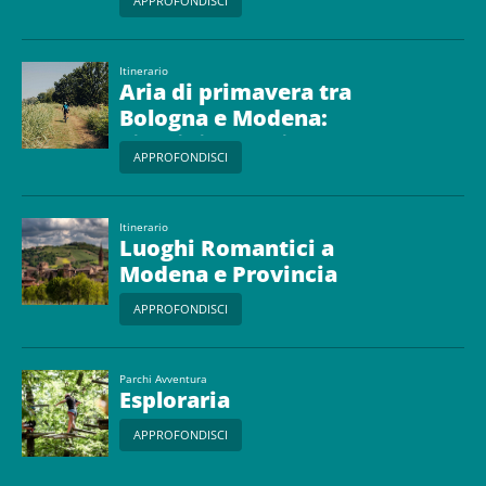
APPROFONDISCI
Itinerario
Aria di primavera tra
Bologna e Modena:
giardini, parchi e
APPROFONDISCI
itinerari slow
Itinerario
Luoghi Romantici a
Modena e Provincia
APPROFONDISCI
Parchi Avventura
Esploraria
APPROFONDISCI