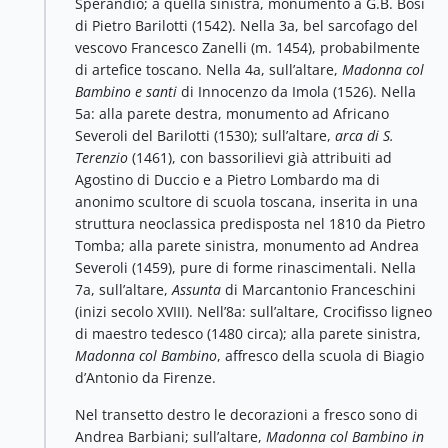
Sperandio; a quella sinistra, monumento a G.B. Bosi
di Pietro Barilotti (1542). Nella 3a, bel sarcofago del
vescovo Francesco Zanelli (m. 1454), probabilmente
di artefice toscano. Nella 4a, sull’altare,
Madonna col
Bambino e santi
di Innocenzo da Imola (1526). Nella
5a: alla parete destra, monumento ad Africano
Severoli del Barilotti (1530); sull’altare,
arca di S.
Terenzio
(1461), con bassorilievi già attribuiti ad
Agostino di Duccio e a Pietro Lombardo ma di
anonimo scultore di scuola toscana, inserita in una
struttura neoclassica predisposta nel 1810 da Pietro
Tomba; alla parete sinistra, monumento ad Andrea
Severoli (1459), pure di forme rinascimentali. Nella
7a, sull’altare,
Assunta
di Marcantonio Franceschini
(inizi secolo XVIII). Nell’8a: sull’altare, Crocifisso ligneo
di maestro tedesco (1480 circa); alla parete sinistra,
Madonna col Bambino
, affresco della scuola di Biagio
d’Antonio da Firenze.
Nel transetto destro le decorazioni a fresco sono di
Andrea Barbiani; sull’altare,
Madonna col Bambino in