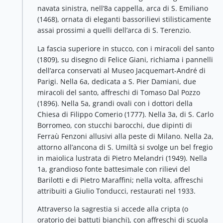
navata sinistra, nell’8a cappella, arca di S. Emiliano
(1468), ornata di eleganti bassorilievi stilisticamente
assai prossimi a quelli dell’arca di S. Terenzio.
La fascia superiore in stucco, con i miracoli del santo
(1809), su disegno di Felice Giani, richiama i pannelli
dell’arca conservati al Museo Jacquemart-André di
Parigi. Nella 6a, dedicata a S. Pier Damiani, due
miracoli del santo, affreschi di Tomaso Dal Pozzo
(1896). Nella 5a, grandi ovali con i dottori della
Chiesa di Filippo Comerio (1777). Nella 3a, di S. Carlo
Borromeo, con stucchi barocchi, due dipinti di
Ferraù Fenzoni allusivi alla peste di Milano. Nella 2a,
attorno all’ancona di S. Umiltà si svolge un bel fregio
in maiolica lustrata di Pietro Melandri (1949). Nella
1a, grandioso fonte battesimale con rilievi del
Barilotti e di Pietro Maraffini; nella volta, affreschi
attribuiti a Giulio Tonducci, restaurati nel 1933.
Attraverso la sagrestia si accede alla cripta (o
oratorio dei battuti bianchi), con affreschi di scuola