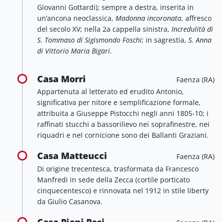
Giovanni Gottardi); sempre a destra, inserita in
un’ancona neoclassica,
Madonna incoronata
, affresco
del secolo XV; nella 2a cappella sinistra,
Incredulità di
S. Tommaso di Sigismondo Foschi
; in sagrestia,
S. Anna
di Vittorio Maria Bigari
.
Casa Morri
Faenza (RA)
Appartenuta al letterato ed erudito Antonio,
significativa per nitore e semplificazione formale,
attribuita a Giuseppe Pistocchi negli anni 1805-10; i
raffinati stucchi a bassorilievo nei soprafinestre, nei
riquadri e nel cornicione sono dei Ballanti Graziani.
Casa Matteucci
Faenza (RA)
Di origine trecentesca, trasformata da Francesco
Manfredi in sede della Zecca (cortile porticato
cinquecentesco) e rinnovata nel 1912 in stile liberty
da Giulio Casanova.
Casa Piani Pasi