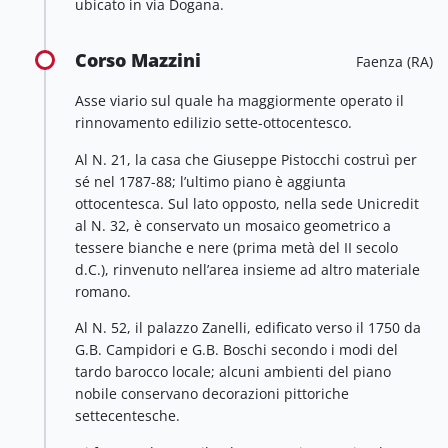
ubicato in via Dogana.
Corso Mazzini
Faenza (RA)
Asse viario sul quale ha maggiormente operato il
rinnovamento edilizio sette-ottocentesco.
Al N. 21, la casa che Giuseppe Pistocchi costruì per
sé nel 1787-88; l’ultimo piano è aggiunta
ottocentesca. Sul lato opposto, nella sede Unicredit
al N. 32, è conservato un mosaico geometrico a
tessere bianche e nere (prima metà del II secolo
d.C.), rinvenuto nell’area insieme ad altro materiale
romano.
Al N. 52, il palazzo Zanelli, edificato verso il 1750 da
G.B. Campidori e G.B. Boschi secondo i modi del
tardo barocco locale; alcuni ambienti del piano
nobile conservano decorazioni pittoriche
settecentesche.