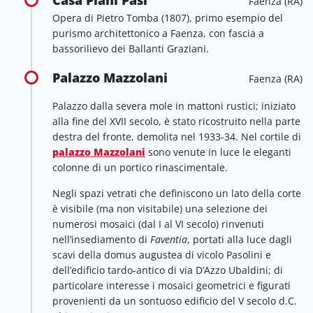
Faenza (RA)
Opera di Pietro Tomba (1807), primo esempio del
purismo architettonico a Faenza, con fascia a
bassorilievo dei Ballanti Graziani.
Palazzo Mazzolani
Faenza (RA)
Palazzo dalla severa mole in mattoni rustici; iniziato
alla fine del XVII secolo, è stato ricostruito nella parte
destra del fronte, demolita nel 1933-34. Nel cortile di
palazzo Mazzolani
sono venute in luce le eleganti
colonne di un portico rinascimentale.
Negli spazi vetrati che definiscono un lato della corte
è visibile (ma non visitabile) una selezione dei
numerosi mosaici (dal I al VI secolo) rinvenuti
nell’insediamento di
Faventia
, portati alla luce dagli
scavi della domus augustea di vicolo Pasolini e
dell’edificio tardo-antico di via D’Azzo Ubaldini; di
particolare interesse i mosaici geometrici e figurati
provenienti da un sontuoso edificio del V secolo d.C.