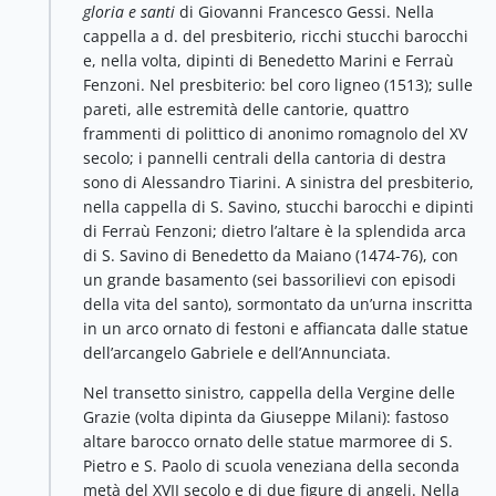
gloria e santi
di Giovanni Francesco Gessi. Nella
cappella a d. del presbiterio, ricchi stucchi barocchi
e, nella volta, dipinti di Benedetto Marini e Ferraù
Fenzoni. Nel presbiterio: bel coro ligneo (1513); sulle
pareti, alle estremità delle cantorie, quattro
frammenti di polittico di anonimo romagnolo del XV
secolo; i pannelli centrali della cantoria di destra
sono di Alessandro Tiarini. A sinistra del presbiterio,
nella cappella di S. Savino, stucchi barocchi e dipinti
di Ferraù Fenzoni; dietro l’altare è la splendida arca
di S. Savino di Benedetto da Maiano (1474-76), con
un grande basamento (sei bassorilievi con episodi
della vita del santo), sormontato da un’urna inscritta
in un arco ornato di festoni e affiancata dalle statue
dell’arcangelo Gabriele e dell’Annunciata.
Nel transetto sinistro, cappella della Vergine delle
Grazie (volta dipinta da Giuseppe Milani): fastoso
altare barocco ornato delle statue marmoree di S.
Pietro e S. Paolo di scuola veneziana della seconda
metà del XVII secolo e di due figure di angeli. Nella