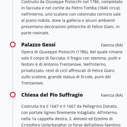
Costruito da Giuseppe Pistocchi nel 1786, completato
in facciata e nel cortile da Pietro Tomba (1840 circa);
nell’interno, uno scalone con colonnato corinzio sale
al piano nobile, dove la galleria e alcuni ambienti
presentano decorazioni pittoriche di Felice Giani, in
parte rovinate.
Palazzo Gessi
Faenza (RA)
Opera di Giuseppe Pistocchi (1786), del quale rimane
solo il corpo di facciata; il fregio con stemma, putti e
festoni è di Antonio Trentanove. Nell’interno,
privatizzato, resti di cicli affrescati di Felice Giani;
sullo scalone, grande statua di Ercole, pure del
Trentanove.
Chiesa del Pio Suffragio
Faenza (RA)
Costruita tra il 1647 e il 1667 da Pellegrino Donato,
con portale ligneo finemente intagliato. All’interno,
nella 1a cappella destra,
S. Antonio ed Ezzelino
di
Cristoforo Unterbergher (o forse dell’allievo faentino