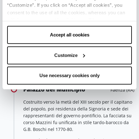
portico prospiciente la torre dell'Orologio, addossato
“Customize”. If you click on “Accept all cookies”, you
all’attuale municipio, prolungato a tutto il lato ovest
consent to the use of all the cookies, whereas you can
della piazza nel 1612 e modificato nel 1859.
withdraw your consent by clicking on “Use necessary
Al 1759 risale quello del lato opposto, progettato da
cookies only” and only the technical cookies for the
G.B. Campidori e rifatto nel 1875 e nel 1931-32. Sul
correct functioning of the website will be used.
Accept all cookies
fondo, la loggia della Pagnocca, appartenente al
palazzo Zauli Naldi.
Customize
Affianca la torre dell’Orologio il Palazzo comunale,
poi del Podestà. Sull’altro lato della piazza è il
palazzo del Municipio.
Use necessary cookies only
Palazzo del Municipio
Faenza (RA)
Costruito verso la metà del XIII secolo per il capitano
del popolo, poi residenza della Signoria e sede dei
rappresentanti del governo pontificio. La facciata su
corso Mazzini fu unificata in stile tardo-barocco da
G.B. Boschi nel 1770-80.