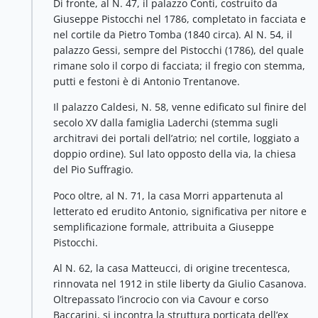
Di fronte, al N. 47, il palazzo Conti, costruito da
Giuseppe Pistocchi nel 1786, completato in facciata e
nel cortile da Pietro Tomba (1840 circa). Al N. 54, il
palazzo Gessi, sempre del Pistocchi (1786), del quale
rimane solo il corpo di facciata; il fregio con stemma,
putti e festoni è di Antonio Trentanove.
Il palazzo Caldesi, N. 58, venne edificato sul finire del
secolo XV dalla famiglia Laderchi (stemma sugli
architravi dei portali dell’atrio; nel cortile, loggiato a
doppio ordine). Sul lato opposto della via, la chiesa
del Pio Suffragio.
Poco oltre, al N. 71, la casa Morri appartenuta al
letterato ed erudito Antonio, significativa per nitore e
semplificazione formale, attribuita a Giuseppe
Pistocchi.
Al N. 62, la casa Matteucci, di origine trecentesca,
rinnovata nel 1912 in stile liberty da Giulio Casanova.
Oltrepassato l’incrocio con via Cavour e corso
Baccarini, si incontra la struttura porticata dell’ex