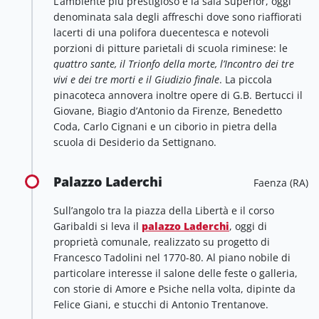
L’ambiente più prestigioso è la sala Superior, oggi
denominata sala degli affreschi dove sono riaffiorati
lacerti di una polifora duecentesca e notevoli
porzioni di pitture parietali di scuola riminese: le
quattro sante, il Trionfo della morte, l’Incontro dei tre
vivi e dei tre morti e il Giudizio finale
. La piccola
pinacoteca annovera inoltre opere di G.B. Bertucci il
Giovane, Biagio d’Antonio da Firenze, Benedetto
Coda, Carlo Cignani e un ciborio in pietra della
scuola di Desiderio da Settignano.
Palazzo Laderchi
Faenza (RA)
Sull’angolo tra la piazza della Libertà e il corso
Garibaldi si leva il
palazzo Laderchi
, oggi di
proprietà comunale, realizzato su progetto di
Francesco Tadolini nel 1770-80. Al piano nobile di
particolare interesse il salone delle feste o galleria,
con storie di Amore e Psiche nella volta, dipinte da
Felice Giani, e stucchi di Antonio Trentanove.