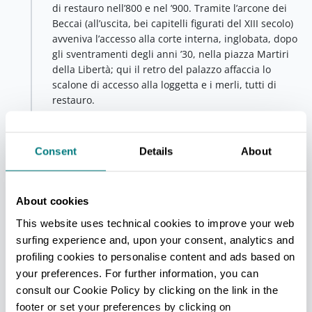
di restauro nell’800 e nel ’900. Tramite l’arcone dei
Beccai (all’uscita, bei capitelli figurati del XIII secolo)
avveniva l’accesso alla corte interna, inglobata, dopo
gli sventramenti degli anni ’30, nella piazza Martiri
della Libertà; qui il retro del palazzo affaccia lo
scalone di accesso alla loggetta e i merli, tutti di
restauro.
Al primo piano la sala dell’Arengo, con porta ogivale,
è aperta da grandi pentafore, trifore e monofore, in
Consent
Details
About
parte ricostruite; è oggi sede di manifestazioni
espositive.
About cookies
Piazza del Popolo
Faenza (RA)
This website uses technical cookies to improve your web
Piazza
fiancheggiata da due portici a doppio ordine,
surfing experience and, upon your consent, analytics and
che le conferiscono un carattere unitario e armonico,
profiling cookies to personalise content and ads based on
risultato del lungo processo di addizioni e
your preferences. For further information, you can
sostituzioni edilizie avviato nel 1470 con la
consult our Cookie Policy by clicking on the link in the
ricostruzione, per volontà di Carlo II Manfredi, del
footer or set your preferences by clicking on