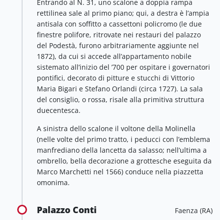
Entrando al N. 31, uno scalone a doppia rampa
rettilinea sale al primo piano; qui, a destra è l’ampia
antisala con soffitto a cassettoni policromo (le due
finestre polifore, ritrovate nei restauri del palazzo
del Podestà, furono arbitrariamente aggiunte nel
1872), da cui si accede all’appartamento nobile
sistemato all’inizio del ’700 per ospitare i governatori
pontifici, decorato di pitture e stucchi di Vittorio
Maria Bigari e Stefano Orlandi (circa 1727). La sala
del consiglio, o rossa, risale alla primitiva struttura
duecentesca.
A sinistra dello scalone il voltone della Molinella
(nelle volte del primo tratto, i peducci con l’emblema
manfrediano della lancetta da salasso; nell’ultima a
ombrello, bella decorazione a grottesche eseguita da
Marco Marchetti nel 1566) conduce nella piazzetta
omonima.
Palazzo Conti
Faenza (RA)