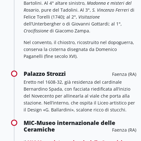
Bartolini. Al 4° altare sinistro,
Madonna e misteri del
Rosario
, pure del Tadolini. Al 3°,
S. Vincenzo Ferreri
di
Felice Torelli (1740); al 2°,
Visitazione
dell’Unterbergher o di Giovanni Gottardi; al 1°,
Crocifissione
di Giacomo Zampa.
Nel convento, il chiostro, ricostruito nel dopoguerra,
conserva la cisterna disegnata da Domenico
Paganelli (fine secolo XVI).
Palazzo Strozzi
Faenza (RA)
Eretto nel 1608-32, già residenza del cardinale
Bernardino Spada, con facciata riedificata all’inizio
del Novecento per allinearla al viale che porta alla
stazione. Nell’interno, che ospita il Liceo artistico per
il Design «G. Ballardini», scalone ricco di stucchi.
MIC-Museo internazionale delle
Ceramiche
Faenza (RA)