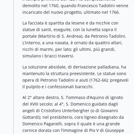
demolito nel 1760, quando Francesco Tadolini venne
incaricato del nuovo progetto, ultimato nel 1766.
La facciata è spartita da lesene e da nicchie con
statue di santi, eseguite, con la lunetta sopra il
portale (Martirio di S. Andrea), da Petronio Tadolini.
L’interno, a una navata, è ornato da quattro altari,
ricchi di marmi, per lato; gli ultimi, più grandi,
simulano i bracci traversi.
La soluzione absidale, di derivazione palladiana, ha
mantenuto la struttura preesistente. Le statue sono
opera di Petronio Tadolini e aiuti (1762-66); pregevoli
il pulpito e i confessionali barocchi.
Al 2° altare destro, S. Tommaso d’Aquino di ignoto
del XVIII secolo; al 4°, S. Domenico guidato dagli
angeli di Cristoforo Unterbergher (o di Giovanni
Gottardi); nel presbiterio, coro ligneo disegnato da
Domenico Paganelli, sopra il quale è una grande
cornice dorata con l’immagine di Pio V di Giuseppe