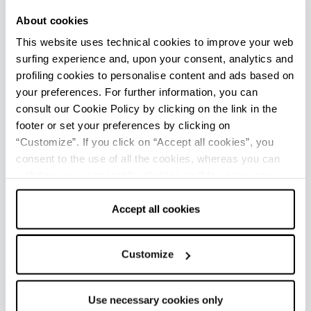
GRAND HOTEL TERME DELLA
About cookies
FRATTA
This website uses technical cookies to improve your web
surfing experience and, upon your consent, analytics and
profiling cookies to personalise content and ads based on
your preferences. For further information, you can
consult our Cookie Policy by clicking on the link in the
footer or set your preferences by clicking on
“Customize”. If you click on “Accept all cookies”, you
consent to the use of all the cookies, whereas you can
withdraw your consent by clicking on “Use necessary
cookies only” and only the technical cookies for the
correct functioning of the website will be used.
Accept all cookies
Customize
CENTRO TERMALE IL
BAISTROCCHI
Use necessary cookies only