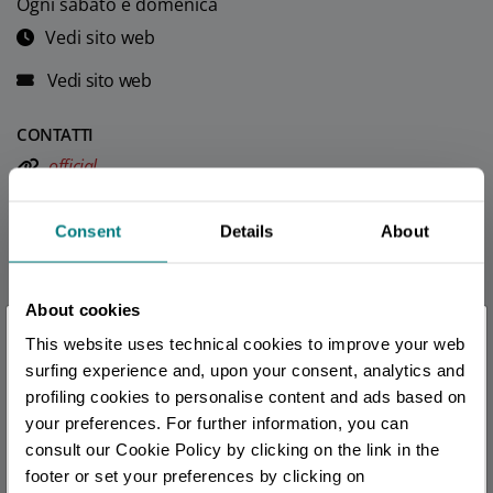
Ogni sabato e domenica
Vedi sito web
Vedi sito web
CONTATTI
official
CALENDARIO
Consent
Details
About
August 2026
S
M
T
W
T
F
S
About cookies
1
×
This website uses technical cookies to improve your web
2
3
4
5
6
7
8
Sei arrivato in ritardo
.
.
.
surfing experience and, upon your consent, analytics and
9
10
11
12
13
14
15
profiling cookies to personalise content and ads based on
your preferences. For further information, you can
Per rimanere aggiornato
16
17
18
19
20
21
22
consult our Cookie Policy by clicking on the link in the
23
24
25
26
27
28
29
footer or set your preferences by clicking on