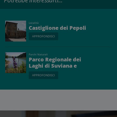
Località
Castiglione dei Pepoli
APPROFONDISCI
Parchi Naturali
Parco Regionale dei
Laghi di Suviana e
Brasimone
APPROFONDISCI