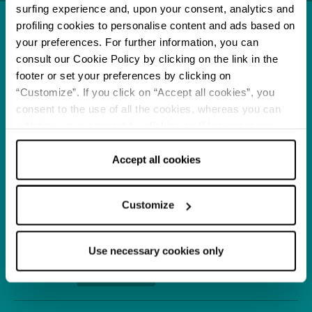
surfing experience and, upon your consent, analytics and
profiling cookies to personalise content and ads based on
Località
your preferences. For further information, you can
Ferrara
consult our Cookie Policy by clicking on the link in the
APPROFONDISCI
footer or set your preferences by clicking on
“Customize”. If you click on “Accept all cookies”, you
consent to the use of all the cookies, whereas you can
Mostre ed Arte
withdraw your consent by clicking on “Use necessary
Da Monet a Van Gogh a
cookies only” and only the technical cookies for the
Kandinsky. Nuovi
correct functioning of the website will be used.
Accept all cookies
sguardi sulla natura e la
APPROFONDISCI
modernità
Customize
Itinerario
In moto attraverso le
terre ferraresi
Use necessary cookies only
APPROFONDISCI