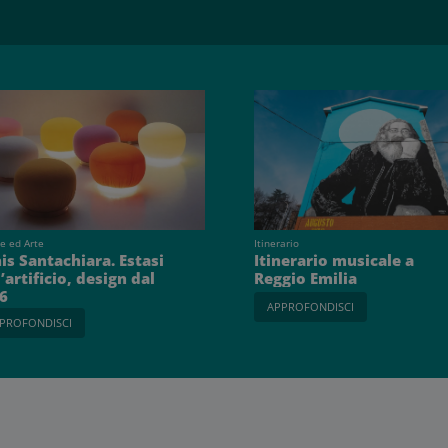
e ed Arte
Itinerario
is Santachiara. Estasi
Itinerario musicale a
’artificio, design dal
Reggio Emilia
6
APPROFONDISCI
PROFONDISCI