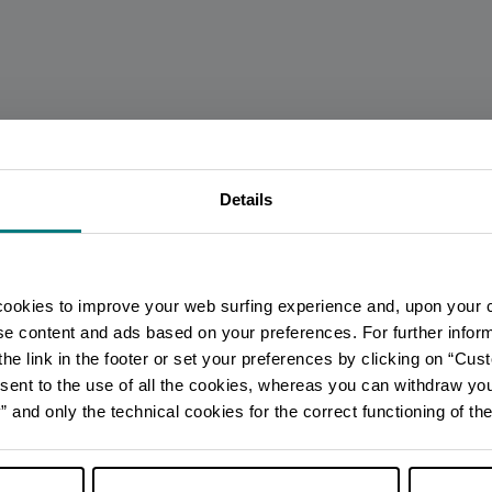
Details
Sei arrivato in ritardo
.
.
.
2
Per rimanere aggiornato
cookies to improve your web surfing experience and, upon your 
ise content and ads based on your preferences. For further infor
he link in the footer or set your preferences by clicking on “Cust
SCOPRI TUTTI GLI EVENTI
sent to the use of all the cookies, whereas you can withdraw yo
and only the technical cookies for the correct functioning of the
ISCRIVITI ALLA NEWSLETTER