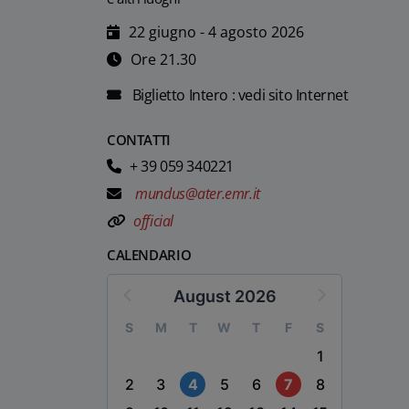
22 giugno - 4 agosto 2026
Ore 21.30
Biglietto Intero : vedi sito Internet
CONTATTI
+ 39 059 340221
mundus@ater.emr.it
official
CALENDARIO
August 2026
S
M
T
W
T
F
S
1
2
3
4
5
6
7
8