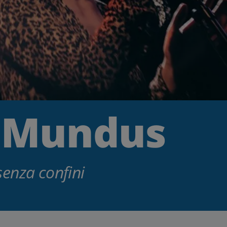
l Mundus
enza confini