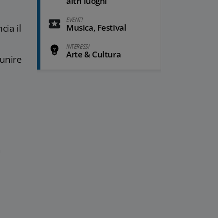
altri luoghi
EVENTI
cia il
Musica, Festival
INTERESSI
Arte & Cultura
 unire
a