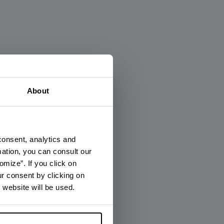
×
About
consent, analytics and
mation, you can consult our
omize”. If you click on
ur consent by clicking on
 website will be used.