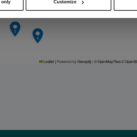
 only
Customize
3
4
Leaflet
|
Powered by
Geoapify
|
© OpenMapTiles
© OpenSt