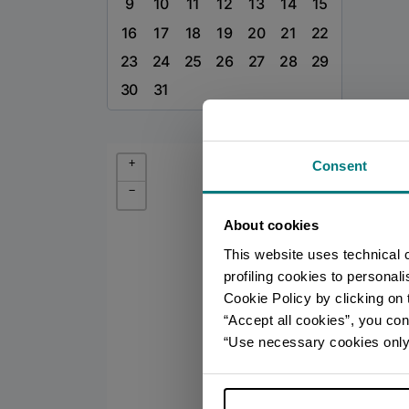
9
10
11
12
13
14
15
16
17
18
19
20
21
22
23
24
25
26
27
28
29
30
31
+
Consent
−
About cookies
This website uses technical 
profiling cookies to personal
Cookie Policy by clicking on t
“Accept all cookies”, you con
1
“Use necessary cookies only” 