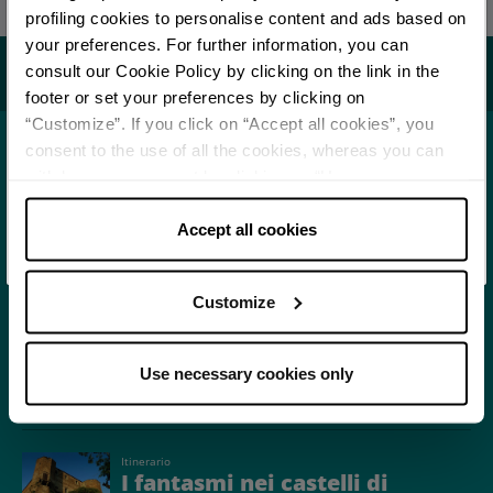
profiling cookies to personalise content and ads based on
your preferences. For further information, you can
Per rimanere aggiornato
Potrebbe interessarti...
consult our Cookie Policy by clicking on the link in the
footer or set your preferences by clicking on
“Customize”. If you click on “Accept all cookies”, you
SCOPRI TUTTI GLI EVENTI
consent to the use of all the cookies, whereas you can
Località
withdraw your consent by clicking on “Use necessary
Maiolo
ISCRIVITI ALLA NEWSLETTER
cookies only” and only the technical cookies for the
APPROFONDISCI
correct functioning of the website will be used.
Accept all cookies
Customize
Itinerario
Avventure e panorami
da fotografare in
Valmarecchia
Use necessary cookies only
APPROFONDISCI
Itinerario
I fantasmi nei castelli di