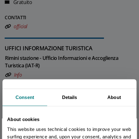
Gratuito
CONTATTI
official
UFFICI INFORMAZIONE TURISTICA
Rimini stazione - Ufficio Informazioni e Accoglienza
Turistica (IAT-R)
Info
Tutti gli uffici di informazione turistica della provincia
Consent
Details
About
REDAZIONE
About cookies
Redazione Riviera di Rimini
×
This website uses technical cookies to improve your web
Sei arrivato in ritardo
.
.
.
Ultimo aggiornamento 02/04/2026
surfing experience and, upon your consent, analytics and