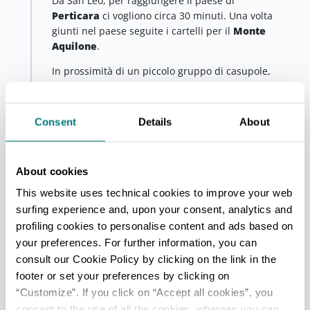
Da San Leo, per raggiungere il paese di
Perticara
ci vogliono circa 30 minuti. Una volta
giunti nel paese seguite i cartelli per il
Monte
Aquilone
.
In prossimità di un piccolo gruppo di casupole,
seguite il
percorso del CAI sul muro di cinta
.
Giunti nel bosco, quando si raggiunge un masso che
indica un bivio, abbandonate il sentiero e dirigetevi
Consent
Details
About
verso la
falesia
ormai visibile; è possibile arrivare
alla vetta, a 883 mt sul livello del mare.
Il monte Aquilone è conosciuto e frequentato dagli
About cookies
arrampicatori
, ma è anche un punto di riferimento
per gli
appassionati del volo, parapendio e
This website uses technical cookies to improve your web
deltaplano
.
surfing experience and, upon your consent, analytics and
profiling cookies to personalise content and ads based on
Lungo il percorso si incontra il
Sasso del Diavolo,
il
your preferences. For further information, you can
nome di uno dei sassi caratteristici del Monte
consult our Cookie Policy by clicking on the link in the
Aquilone. La leggenda costruita attorno a questo
footer or set your preferences by clicking on
curioso macigno narra si tratti dell’ultima pietra
“Customize”. If you click on “Accept all cookies”, you
destinata alla costruzione del ponte di Tiberio a
consent to the use of all the cookies, whereas you can
Rimini, rimasta qui per un capriccio del diavolo.