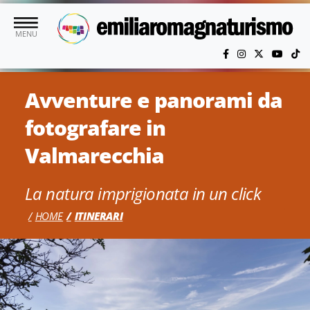
Vai al contenuto principale
MENU
Avventure e panorami da
fotografare in
Valmarecchia
La natura imprigionata in un click
HOME
ITINERARI