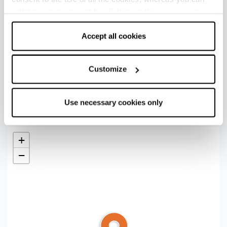
withdraw your consent by clicking on “Use necessary
Prima di arrivare in cima, se volete divertirvi e fare
cookies only” and only the technical cookies for the
una sosta, nel verde di Perticara (aperto da maggio a
correct functioning of the website will be used.
Accept all cookies
novembre) c’è lo
Skypark
, con i suoi percorsi
sospesi sugli alberi, adatti a tutte le età, immersi in
una natura di sentieri, di bosco e panorami sul
Customize
mare.
Arrivati in cima al Monte Aquilone la veduta del
Use necessary cookies only
4
panorama vi catturerà negli occhi e nel cuore.
2
3
+
−