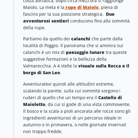
costa adriatica, dopo circa mezz’ora si raggiunge
Maiolo. La meta è la
rupe di Maiolo
, piena di
fascino per la sua posizione strategica.
Due
avventurosi sentieri
conducono fino alla sommità
della rupe.
Partiamo da quello dei
calanchi
che parte dalla
località di Poggio. Il panorama che si ammira sui
calanchi è un mix di
paesaggio lunare
tra queste
suggestive formazioni e la bellezza della
Valmarecchia. A 4 stelle la
visuale sulla Rocca e il
borgo di San Leo
.
Avventuratevi quindi alle altitudini estreme,
scalando la parete, sulla cui sommità sorgono i
ruderi di quello che un tempo era il
Castello di
Maioletto
, da cui si gode di una vista commovente.
Il bosco e la scala a pioli ancorata alle rocce sono gli
ingredienti avventurosi di un percorso ideale in
autunno o in primavera, o nelle giornate invernali
non troppo fredde.