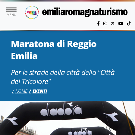
Vai al contenuto principale
MENU
Maratona di Reggio
Emilia
Per le strade della città della "Città
del Tricolore"
HOME
EVENTI