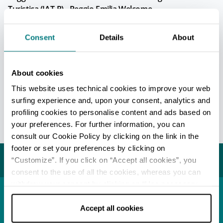
Turistica (IAT-R) - Reggio Emilia Welcome
Info
Consent
Details
About
Tutti gli uffici di informazione turistica della provincia
About cookies
REDAZIONE
This website uses technical cookies to improve your web
surfing experience and, upon your consent, analytics and
Redazione Reggio Emilia e pianura
profiling cookies to personalise content and ads based on
Ultimo aggiornamento 31/07/2024
your preferences. For further information, you can
consult our Cookie Policy by clicking on the link in the
footer or set your preferences by clicking on
Potrebbe interessarti...
“Customize”. If you click on “Accept all cookies”, you
consent to the use of all the cookies, whereas you can
withdraw your consent by clicking on “Use necessary
cookies only” and only the technical cookies for the
Località
correct functioning of the website will be used.
Accept all cookies
Reggio Emilia